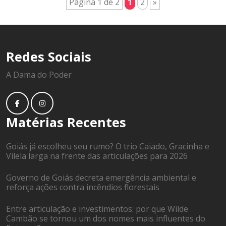
Página 1 de 2
1
2
»
Redes Sociais
A Dama do Poder
Matérias Recentes
Goiás já escolheu seu rumo? O trio Caiado, Gracinha e
Vilela larga na frente das articulações para 2026
Governo de Goiás decreta emergência ambiental e
reforça ações contra incêndios florestais
Entre articulação e investimentos: por que Wilde
Cambão se tornou um dos nomes mais influentes do