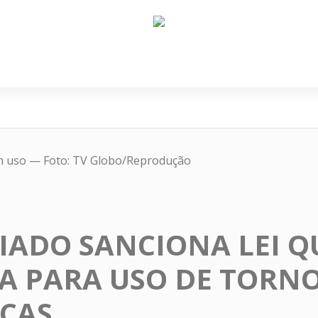
e Nós
Política
Cidades
Cultura
Gastronomi
em uso — Foto: TV Globo/Reprodução
AIADO SANCIONA LEI Q
 PARA USO DE TORNO
CAS