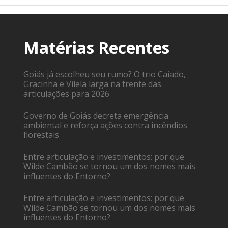
Matérias Recentes
Goiás já escolheu seu rumo? O trio Caiado,
Gracinha e Vilela larga na frente das
articulações para 2026
Governo de Goiás decreta emergência
ambiental e reforça ações contra incêndios
florestais
Entre articulação e investimentos: por que
Wilde Cambão se tornou um dos nomes mais
influentes do Entorno?
Entre articulação e investimentos: por que
Wilde Cambão se tornou um dos nomes mais
influentes do Entorno?