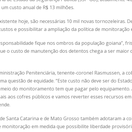
 um custo anual de R$ 13 milhões.
stente hoje, são necessárias 10 mil novas tornozeleiras. De
custos e possibilitar a ampliação da política de monitoração 
responsabilidade fique nos ombros da população goiana”, fr
que o custo de manutenção dos detentos chega a ser maior q
dministração Penitenciária, tenente-coronel Rasmussen, a c
uma questão de equidade. “Este custo não deve ser do Estad
r meio do monitoramento tem que pagar pelo equipamento. A
ais aos cofres públicos e vamos reverter esses recursos em
ende.
s de Santa Catarina e de Mato Grosso também adotaram a co
 monitoração em medida que possibilite liberdade provisóri