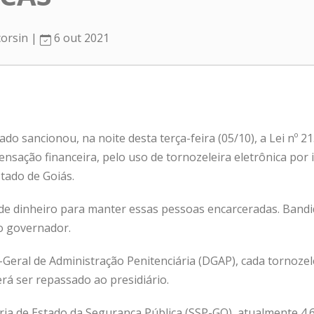
corsin |
6 out 2021
o sancionou, na noite desta terça-feira (05/10), a Lei nº 21.
ensação financeira, pelo uso de tornozeleira eletrônica por 
tado de Goiás.
de dinheiro para manter essas pessoas encarceradas. Bandi
o governador.
-Geral de Administração Penitenciária (DGAP), cada tornoze
rá ser repassado ao presidiário.
ia de Estado da Segurança Pública (SSP-GO), atualmente 4.