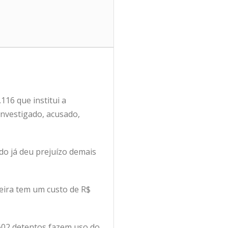
116 que institui a
investigado, acusado,
do já deu prejuízo demais
leira tem um custo de R$
602 detentos fazem uso do