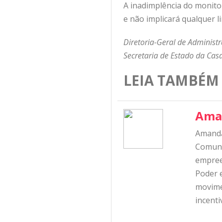
A inadimplência do monitor
e não implicará qualquer l
Diretoria-Geral de Administr
Secretaria de Estado da Casa
LEIA TAMBÉM
Ama
Amanda
Comunic
empree
Poder e
movime
incent