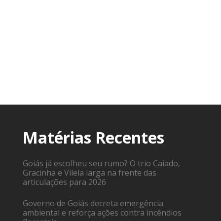
Matérias Recentes
Goiás já escolheu seu rumo? O trio Caiado,
Gracinha e Vilela larga na frente das
articulações para 2026
Governo de Goiás decreta emergência
ambiental e reforça ações contra incêndios