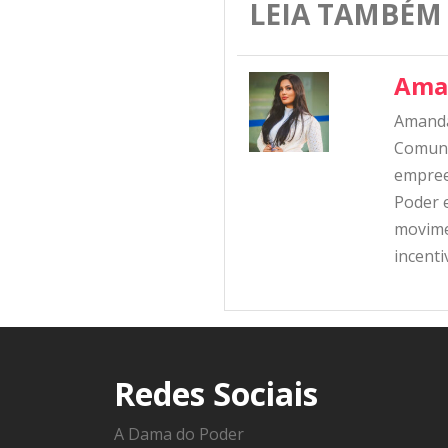
LEIA TAMBÉM
Ama
Amanda
Comunic
empree
Poder e
movime
incent
Redes Sociais
A Dama do Poder