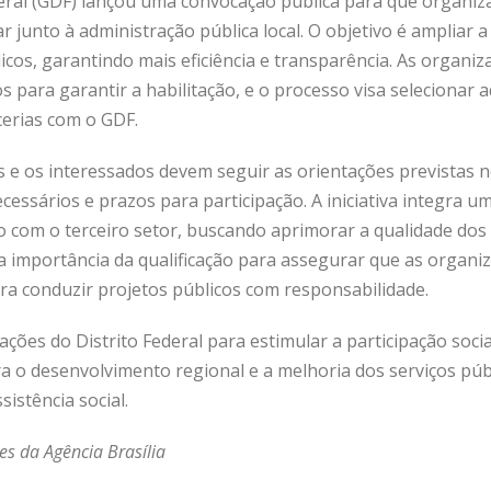
eral (GDF) lançou uma convocação pública para que organiza
r junto à administração pública local. O objetivo é ampliar 
icos, garantindo mais eficiência e transparência. As organi
cos para garantir a habilitação, e o processo visa seleciona
cerias com o GDF.
s e os interessados devem seguir as orientações previstas no
essários e prazos para participação. A iniciativa integra 
o com o terceiro setor, buscando aprimorar a qualidade dos 
a importância da qualificação para assegurar que as organ
ara conduzir projetos públicos com responsabilidade.
ações do Distrito Federal para estimular a participação soci
a o desenvolvimento regional e a melhoria dos serviços púb
istência social.
s da Agência Brasília