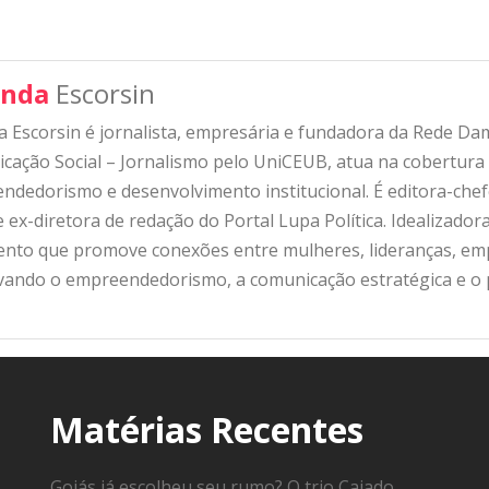
nda
Escorsin
 Escorsin é jornalista, empresária e fundadora da Rede D
ação Social – Jornalismo pelo UniCEUB, atua na cobertura d
ndedorismo e desenvolvimento institucional. É editora-che
 ex-diretora de redação do Portal Lupa Política. Idealizado
nto que promove conexões entre mulheres, lideranças, emp
ivando o empreendedorismo, a comunicação estratégica e o
Matérias Recentes
Goiás já escolheu seu rumo? O trio Caiado,