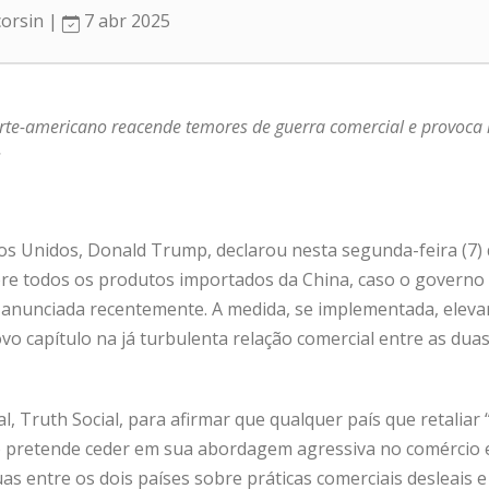
corsin |
7 abr 2025
rte-americano reacende temores de guerra comercial e provoca
s
os Unidos, Donald Trump, declarou nesta segunda-feira (7
obre todos os produtos importados da China, caso o governo
% anunciada recentemente. A medida, se implementada, elevari
o capítulo na já turbulenta relação comercial entre as du
, Truth Social, para afirmar que qualquer país que retaliar
ão pretende ceder em sua abordagem agressiva no comércio e
s entre os dois países sobre práticas comerciais desleais 