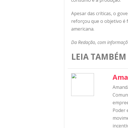
consumo e a produção.
Apesar das críticas, o g
reforçou que o objetivo é
americana.
Da Redação, com informaçõ
LEIA TAMBÉM
Ama
Amanda
Comunic
empree
Poder e
movime
incent