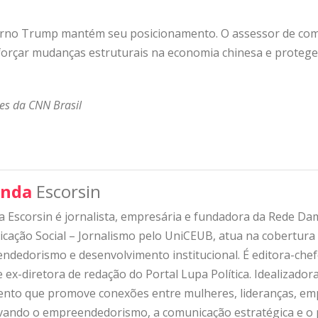
overno Trump mantém seu posicionamento. O assessor de co
 forçar mudanças estruturais na economia chinesa e proteger
es da CNN Brasil
nda
Escorsin
 Escorsin é jornalista, empresária e fundadora da Rede D
ação Social – Jornalismo pelo UniCEUB, atua na cobertura d
ndedorismo e desenvolvimento institucional. É editora-che
 ex-diretora de redação do Portal Lupa Política. Idealizado
nto que promove conexões entre mulheres, lideranças, emp
ivando o empreendedorismo, a comunicação estratégica e o