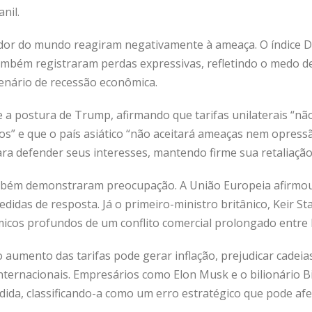
nil.
edor do mundo reagiram negativamente à ameaça. O índice D
ambém registraram perdas expressivas, refletindo o medo 
cenário de recessão econômica.
e a postura de Trump, afirmando que tarifas unilaterais “n
os” e que o país asiático “não aceitará ameaças nem opress
ara defender seus interesses, mantendo firme sua retaliação
mbém demonstraram preocupação. A União Europeia afirmou 
idas de resposta. Já o primeiro-ministro britânico, Keir St
icos profundos de um conflito comercial prolongado entre 
 aumento das tarifas pode gerar inflação, prejudicar cadeia
nternacionais. Empresários como Elon Musk e o bilionário Bi
ida, classificando-a como um erro estratégico que pode afe