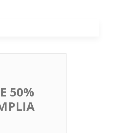
a
Colunas
E 50%
MPLIA