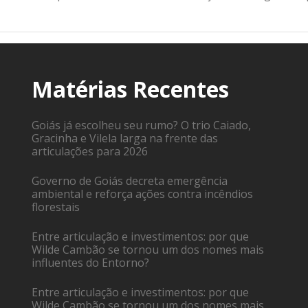
Matérias Recentes
Goiás já escolheu seu rumo? O trio Caiado,
Gracinha e Vilela larga na frente das
articulações para 2026
Governo de Goiás decreta emergência
ambiental e reforça ações contra incêndios
florestais
Entre articulação e investimentos: por que
Wilde Cambão se tornou um dos nomes mais
influentes do Entorno?
Entre articulação e investimentos: por que
Wilde Cambão se tornou um dos nomes mais