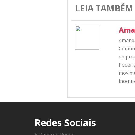
LEIA TAMBÉM
Ama
Amanda
Comunic
empree
Poder e
movime
incent
Redes Sociais
A Dama do Poder