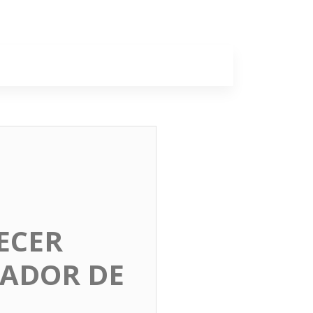
a
Colunas
ECER
CADOR DE