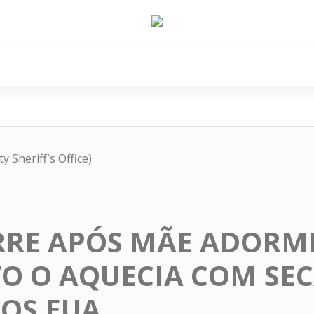
e Nós
Política
Cidades
Cultura
Gastronomi
 Sheriff`s Office)
RRE APÓS MÃE ADORM
O O AQUECIA COM SE
OS EUA