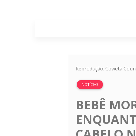
Home
Sobr
Reprodução: Coweta County
NOTÍCIAS
BEBÊ MO
ENQUANT
CABELO N