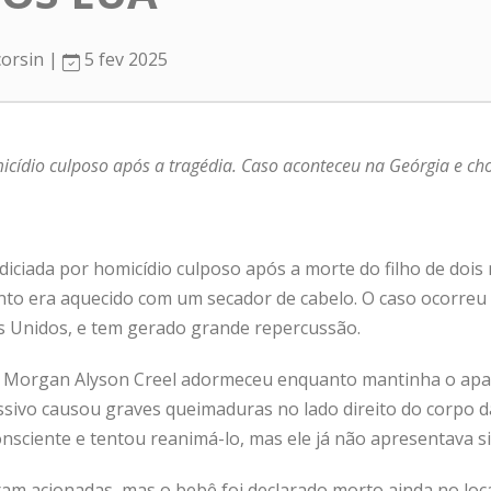
corsin |
5 fev 2025
micídio culposo após a tragédia. Caso aconteceu na Geórgia e c
diciada por homicídio culposo após a morte do filho de dois
to era aquecido com um secador de cabelo. O caso ocorreu 
s Unidos, e tem gerado grande repercussão.
, Morgan Alyson Creel adormeceu enquanto mantinha o apa
sivo causou graves queimaduras no lado direito do corpo da
nsciente e tentou reanimá-lo, mas ele já não apresentava sin
am acionadas, mas o bebê foi declarado morto ainda no loca