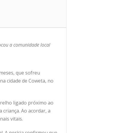
hocou a comunidade local
 meses, que sofreu
na cidade de Coweta, no
relho ligado próximo ao
 criança. Ao acordar, a
ais vitais.
l. A perícia confirmou que