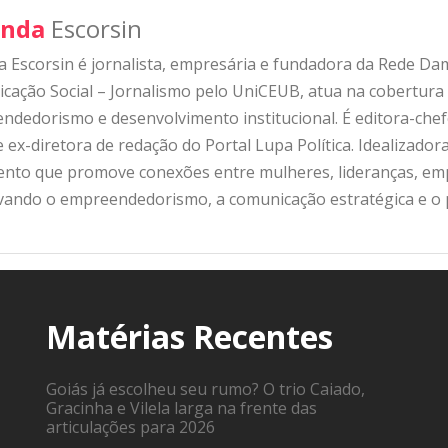
nda
Escorsin
 Escorsin é jornalista, empresária e fundadora da Rede D
ação Social – Jornalismo pelo UniCEUB, atua na cobertura d
ndedorismo e desenvolvimento institucional. É editora-che
 ex-diretora de redação do Portal Lupa Política. Idealizado
nto que promove conexões entre mulheres, lideranças, emp
ivando o empreendedorismo, a comunicação estratégica e o
Matérias Recentes
Goiás já escolheu seu rumo? O trio Caiado,
Gracinha e Vilela larga na frente das
articulações para 2026