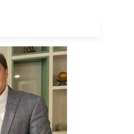
a
Colunas