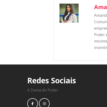
Ama
Amanda
Comunic
empree
Poder e
movime
incent
Redes Sociais
A Dama do Poder