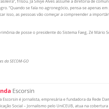
asileira”, frisou. Já Silvye Alves assume a diretoria de comu
agro. “Quando se fala no agronegócio, pensa-se apenas em 
car isso, as pessoas vão começar a compreender a importânc
imônia de posse o presidente do Sistema Faeg, Zé Mário Sc
ões da SECOM-GO
nda
Escorsin
 Escorsin é jornalista, empresária e fundadora da Rede D
ação Social – Jornalismo pelo UniCEUB, atua na cobertura d