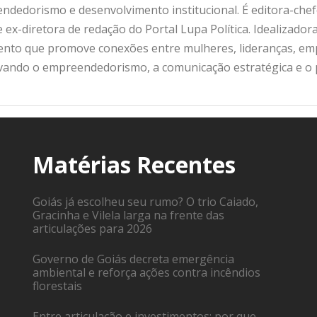
ndedorismo e desenvolvimento institucional. É editora-che
 ex-diretora de redação do Portal Lupa Política. Idealizado
nto que promove conexões entre mulheres, lideranças, emp
ivando o empreendedorismo, a comunicação estratégica e o
Matérias Recentes
Goiás já escolheu seu rumo? O trio Caiado,
Gracinha e Vilela larga na frente das
articulações para 2026
Governo de Goiás decreta emergência
ambiental e reforça ações contra incêndios
florestais
Entre articulação e investimentos: por que