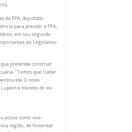
sta.
nte da FPA, deputado
ência para presidir a FPA,
lidoso, em seu segundo
importantes do Legislativo
 que pretende construir
cuária. “Temos que cuidar
mentou ele. O novo
 Lupion e bisneto do ex-
ou posse como vice-
ssa região, de fomentar