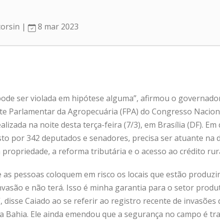
corsin |
8 mar 2023
pode ser violada em hipótese alguma”, afirmou o governado
te Parlamentar da Agropecuária (FPA) do Congresso Naciona
alizada na noite desta terça-feira (7/3), em Brasília (DF). E
to por 342 deputados e senadores, precisa ser atuante na 
 propriedade, a reforma tributária e o acesso ao crédito rura
as pessoas coloquem em risco os locais que estão produzin
asão e não terá. Isso é minha garantia para o setor produt
disse Caiado ao se referir ao registro recente de invasões
a Bahia. Ele ainda emendou que a segurança no campo é tr