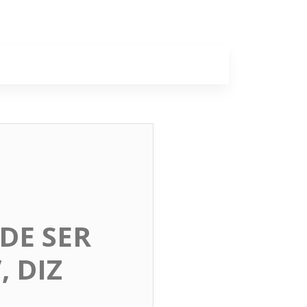
a
Colunas
DE SER
 DIZ