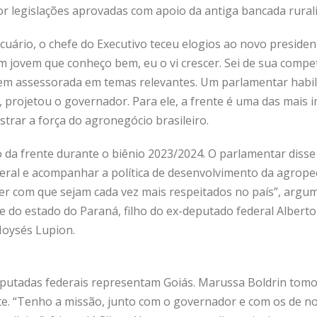
r legislações aprovadas com apoio da antiga bancada rurali
cuário, o chefe do Executivo teceu elogios ao novo preside
m jovem que conheço bem, eu o vi crescer. Sei de sua compet
bem assessorada em temas relevantes. Um parlamentar habi
, projetou o governador. Para ele, a frente é uma das mais 
trar a força do agronegócio brasileiro.
da frente durante o biênio 2023/2024. O parlamentar disse
ral e acompanhar a política de desenvolvimento da agrope
zer com que sejam cada vez mais respeitados no país”, argu
e do estado do Paraná, filho do ex-deputado federal Alberto
oysés Lupion.
eputadas federais representam Goiás. Marussa Boldrin tom
e. “Tenho a missão, junto com o governador e com os de no