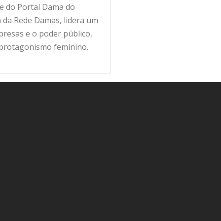
fe do Portal Dama do
ra da Rede Damas, lidera um
resas e o poder público,
 protagonismo feminino.