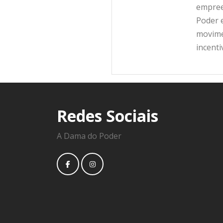
empree
Poder e
movime
incent
Redes Sociais
A Dama do Poder