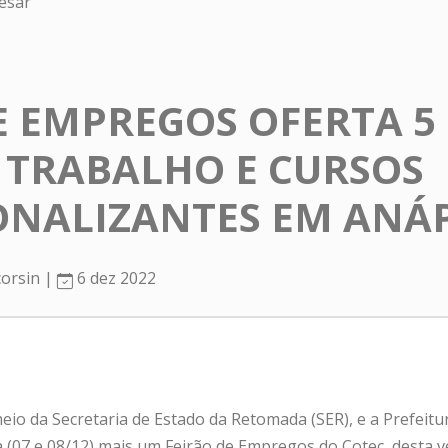
ésar
E EMPREGOS OFERTA 5
 TRABALHO E CURSOS
ONALIZANTES EM ANÁ
corsin |
6 dez 2022
io da Secretaria de Estado da Retomada (SER), e a Prefeitur
a (07 e 08/12) mais um Feirão de Empregos do Cotec, desta 