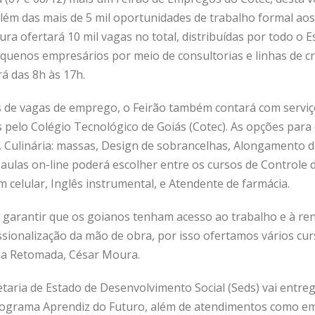
lém das mais de 5 mil oportunidades de trabalho formal ao
ura ofertará 10 mil vagas no total, distribuídas por todo o 
quenos empresários por meio de consultorias e linhas de cr
rá das 8h às 17h.
s de vagas de emprego, o Feirão também contará com servi
 pelo Colégio Tecnológico de Goiás (Cotec). As opções para
s, Culinária: massas, Design de sobrancelhas, Alongamento 
aulas on-line poderá escolher entre os cursos de Controle d
 celular, Inglês instrumental, e Atendente de farmácia.
arantir que os goianos tenham acesso ao trabalho e à re
ssionalização da mão de obra, por isso ofertamos vários cur
 da Retomada, César Moura.
retaria de Estado de Desenvolvimento Social (Seds) vai entr
rograma Aprendiz do Futuro, além de atendimentos como emis