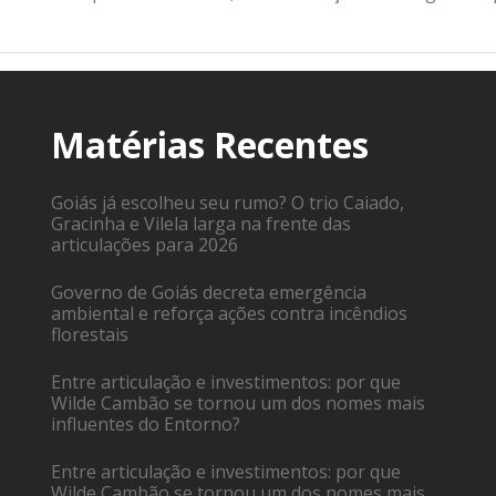
Matérias Recentes
Goiás já escolheu seu rumo? O trio Caiado,
Gracinha e Vilela larga na frente das
articulações para 2026
Governo de Goiás decreta emergência
ambiental e reforça ações contra incêndios
florestais
Entre articulação e investimentos: por que
Wilde Cambão se tornou um dos nomes mais
influentes do Entorno?
Entre articulação e investimentos: por que
Wilde Cambão se tornou um dos nomes mais