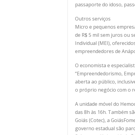
passaporte do idoso, passe 
Outros serviços
Micro e pequenos empresár
de R$ 5 mil sem juros ou
Individual (MEI), oferecid
empreendedores de Anápol
O economista e especialist
“Empreendedorismo, Empreg
aberta ao público, inclusi
o próprio negócio com o r
A unidade móvel do Hemoce
das 8h às 16h. Também são 
Goiás (Cotec), a GoiásFome
governo estadual são parce