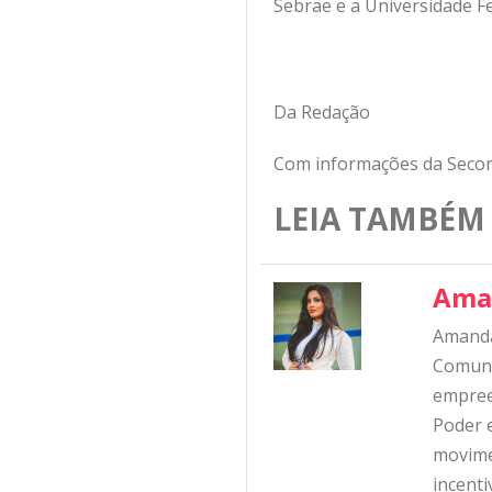
Sebrae e a Universidade Fe
Da Redação
Com informações da Seco
LEIA TAMBÉM
Ama
Amanda
Comunic
empree
Poder e
movime
incent