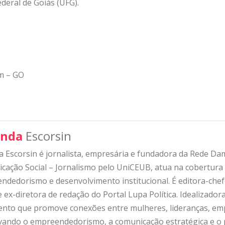
deral de Goiás (UFG).
m – GO
nda
Escorsin
 Escorsin é jornalista, empresária e fundadora da Rede D
ação Social – Jornalismo pelo UniCEUB, atua na cobertura d
ndedorismo e desenvolvimento institucional. É editora-che
 ex-diretora de redação do Portal Lupa Política. Idealizado
nto que promove conexões entre mulheres, lideranças, emp
ivando o empreendedorismo, a comunicação estratégica e o