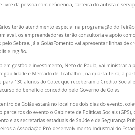
livre da pessoa com deficiência, carteira do autista e serviç
ios terão atendimento especial na programação do Feirão. 
 sem aval, os empreendedores terão consultoria e apoio c
os pelo Sebrae. Já a GoiásFomento vai apresentar linhas de cr
is e região.
a em gestão e investimento, Neto de Paula, vai ministrar a 
abilidade e Mercado de Trabalho”, na quarta-feira, a parti
ve para 130 alunos do Cotec que receberam o Crédito Social 
ecurso do benefício concedido pelo Governo de Goiás.
ntro de Goiás estará no local nos dois dias do evento, co
parceiros do evento o Gabinete de Políticas Sociais (GPS),
nto e as secretarias estaduais de Saúde e de Segurança Públ
iros a Associação Pró-desenvolvimento Industrial do Estado