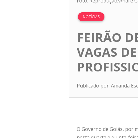
Foto: Reprodução/André C
NOTÍCIAS
FEIRÃO D
VAGAS DE
PROFISSI
Publicado por: Amanda Es
O Governo de Goiás, por me
nesta quarta e quinta-feir