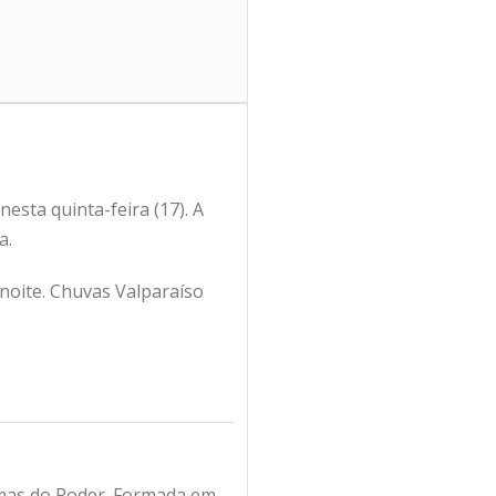
sta quinta-feira (17). A
a.
noite. Chuvas Valparaíso
amas do Poder. Formada em