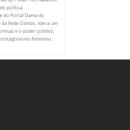
e política,
fe do Portal Dama do
ra da Rede Damas, lidera um
resas e o poder público,
 protagonismo feminino.