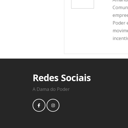
Comunic
empree
Poder e
movime
incent
Redes Sociais
A Dama do Poder