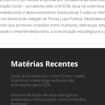
ação Social – Jornalismo pelo UniCEUB, atua na cobertura d
ndedorismo e desenvolvimento institucional. É editora-che
 ex-diretora de redação do Portal Lupa Política. Idealizado
nto que promove conexões entre mulheres, lideranças, emp
ivando o empreendedorismo, a comunicação estratégica e o
Matérias Recentes
Goiás já escolheu seu rumo? O trio Caiado,
Gracinha e Vilela larga na frente das
articulações para 2026
Governo de Goiás decreta emergência
ambiental e reforça ações contra incêndios
florestais