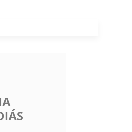
a
Colunas
IA
OIÁS