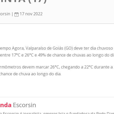
corsin |
17 nov 2022
mpo Agora, Valparaíso de Goiás (GO) deve ter dia chuvoso ne
entre 17°C e 26°C e 49% de chance de chuvas ao longo do di
ermômetros devem marcar 26°C, chegando a 22°C durante a 
chance de chuva ao longo do dia.
nda
Escorsin
 Escorsin é jornalista, empresária e fundadora da Rede D