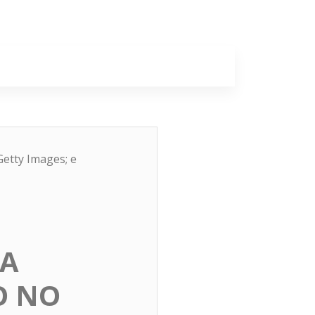
a
Colunas
etty Images; e
SA
O NO