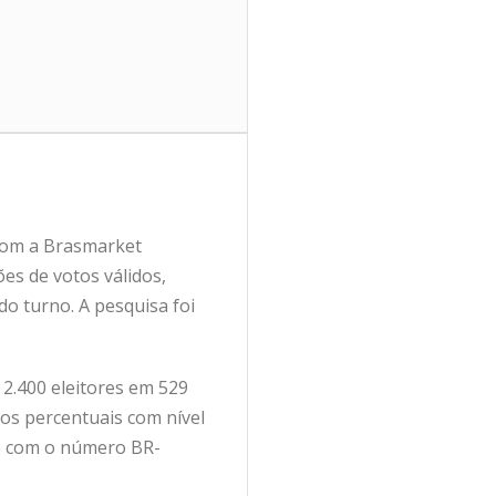
 com a Brasmarket
ões de votos válidos,
do turno. A pesquisa foi
 2.400 eleitores em 529
tos percentuais com nível
SE) com o número BR-