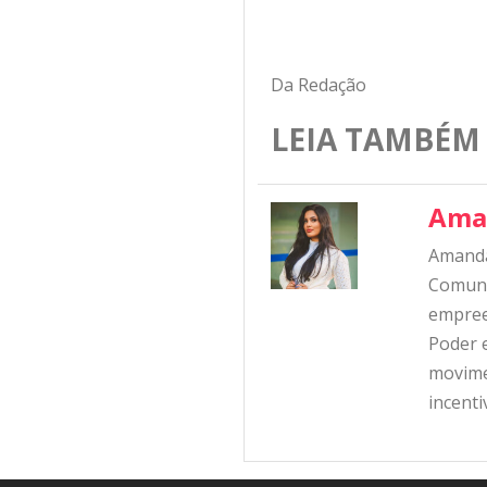
Da Redação
LEIA TAMBÉM
Ama
Amanda
Comunic
empree
Poder e
movime
incent