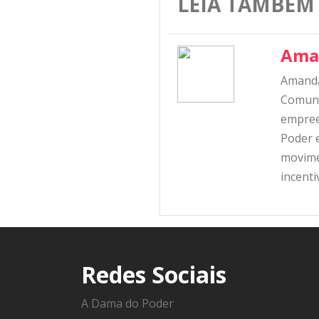
LEIA TAMBÉM
Ama
Amanda
Comunic
empree
Poder e
movime
incent
Redes Sociais
A Dama do Poder