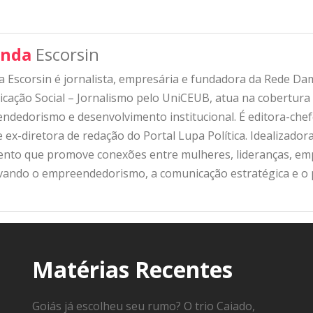
nda
Escorsin
 Escorsin é jornalista, empresária e fundadora da Rede D
ação Social – Jornalismo pelo UniCEUB, atua na cobertura d
ndedorismo e desenvolvimento institucional. É editora-che
 ex-diretora de redação do Portal Lupa Política. Idealizado
nto que promove conexões entre mulheres, lideranças, emp
ivando o empreendedorismo, a comunicação estratégica e o
Matérias Recentes
Goiás já escolheu seu rumo? O trio Caiado,