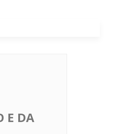
a
Colunas
 E DA