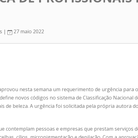
as |
27 maio 2022
provou nesta semana um requerimento de urgência para o 
efine novos códigos no sistema de Classificação Nacional d
is de beleza. A urgência foi solicitada pela própria autora d
ue contemplam pessoas e empresas que prestam serviços d
ancelhas, cílios, micropigmentação e depilação. Com a aprov