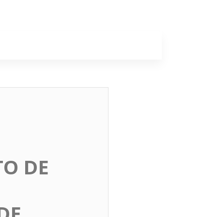
a
Colunas
O DE
DE