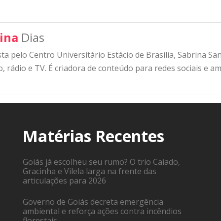
ina
Dias
sta pelo Centro Universitário Estácio de Brasília, Sabrina S
, rádio e TV. É criadora de conteúdo para redes sociais e am
Matérias Recentes
Goiás já escolheu seu rumo? O trio Caiado,
Gracinha e Vilela larga na frente das
articulações para 2026
Governo de Goiás decreta emergência
ambiental e reforça ações contra incêndios
florestais