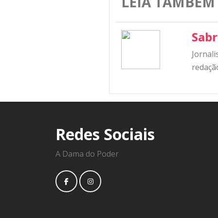
LEIA TAMBÉM
Sabr
Jornali
redação
Redes Sociais
A Dama do Poder