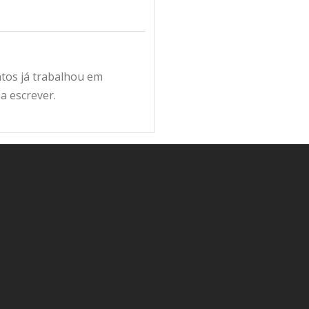
antos já trabalhou em
a escrever.