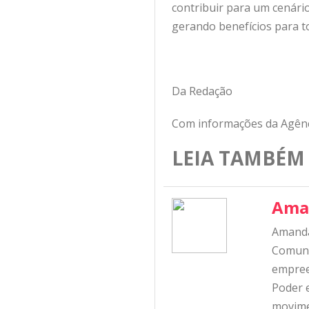
contribuir para um cenári
gerando benefícios para to
Da Redação
Com informações da Agênc
LEIA TAMBÉM
Ama
Amanda
Comunic
empree
Poder e
movime