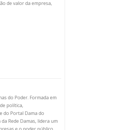
ção de valor da empresa,
amas do Poder. Formada em
e política,
fe do Portal Dama do
ra da Rede Damas, lidera um
resas e o poder público,