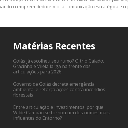
ivando o empreendedorismo, a comunicação estratégica e o
Matérias Recentes
Goiás já escolheu seu rumo? O trio Caiado,
Gracinha e Vilela larga na frente das
articulações para 2026
Governo de Goiás decreta emergência
ambiental e reforça ações contra incêndios
florestais
Entre articulação e investimentos: por que
Wilde Cambão se tornou um dos nomes mais
influentes do Entorno?