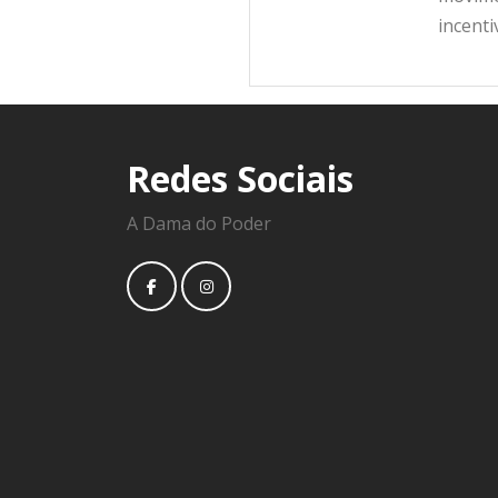
incent
Redes Sociais
A Dama do Poder