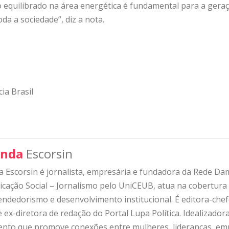
o equilibrado na área energética é fundamental para a gera
da a sociedade”, diz a nota.
ia Brasil
nda
Escorsin
 Escorsin é jornalista, empresária e fundadora da Rede D
ação Social – Jornalismo pelo UniCEUB, atua na cobertura d
ndedorismo e desenvolvimento institucional. É editora-che
 ex-diretora de redação do Portal Lupa Política. Idealizado
nto que promove conexões entre mulheres, lideranças, emp