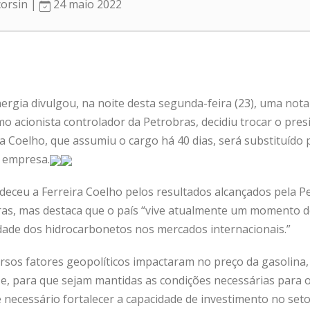
corsin |
24 maio 2022
ergia divulgou, na noite desta segunda-feira (23), uma nota
o acionista controlador da Petrobras, decidiu trocar o pres
a Coelho, que assumiu o cargo há 40 dias, será substituído
a empresa.
adeceu a Ferreira Coelho pelos resultados alcançados pela 
ras, mas destaca que o país “vive atualmente um momento d
idade dos hidrocarbonetos nos mercados internacionais.”
rsos fatores geopolíticos impactaram no preço da gasolina, 
e, para que sejam mantidas as condições necessárias para
 necessário fortalecer a capacidade de investimento no seto