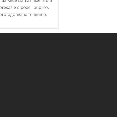
ra da Rede Damas, lidera um
resas e o poder público,
 protagonismo feminino.