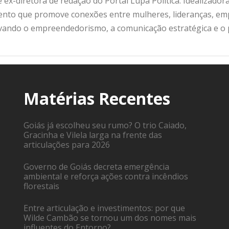
 ex-diretora de redação do Portal Lupa Política. Idealizado
nto que promove conexões entre mulheres, lideranças, emp
ivando o empreendedorismo, a comunicação estratégica e o
Matérias Recentes
Goiás já escolheu seu rumo? O trio Caiado,
Gracinha e Vilela larga na frente das
articulações para 2026
Governo de Goiás decreta emergência
ambiental e reforça ações contra incêndios
florestais
Entre articulação e investimentos: por que
Wilde Cambão se tornou um dos nomes mais
influentes do Entorno?