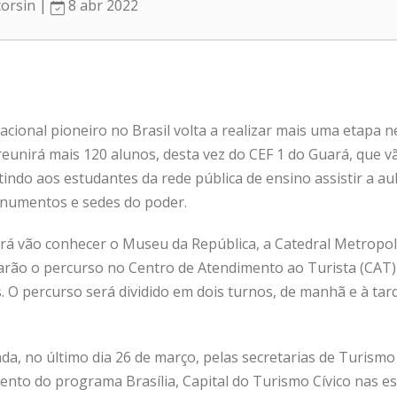
corsin |
8 abr 2022
cional pioneiro no Brasil volta a realizar mais uma etapa nes
reunirá mais 120 alunos, desta vez do CEF 1 do Guará, que v
itindo aos estudantes da rede pública de ensino assistir a au
monumentos e sedes do poder.
rá vão conhecer o Museu da República, a Catedral Metropolit
zarão o percurso no Centro de Atendimento ao Turista (CAT)
. O percurso será dividido em dois turnos, de manhã e à ta
da, no último dia 26 de março, pelas secretarias de Turism
mento do programa Brasília, Capital do Turismo Cívico nas e