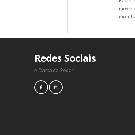
Poder e
movime
incent
Redes Sociais
A Dama do Poder