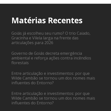
Matérias Recentes
Goiás já escolheu seu rumo? O trio Caiado,
Gracinha e Vilela larga na frente das
articulações para 2026
Governo de Goiás decreta emergência
ambiental e reforça ações contra incêndios
florestais
Entre articulação e investimentos: por que
Wilde Cambão se tornou um dos nomes mais
influentes do Entorno?
Entre articulação e investimentos: por que
Wilde Cambão se tornou um dos nomes mais
influentes do Entorno?