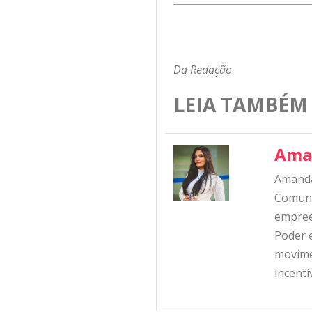
Da Redação
LEIA TAMBÉM
Ama
Amanda
Comunic
empree
Poder e
movime
incent