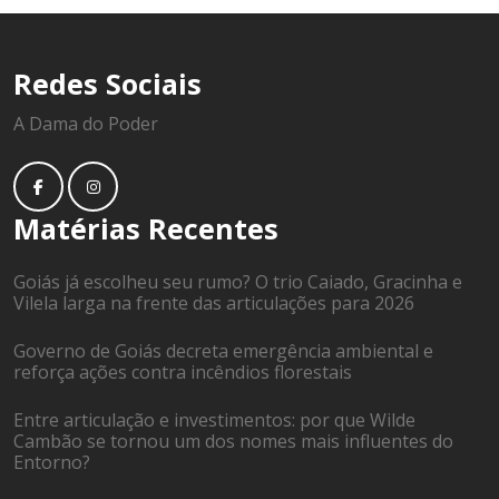
Redes Sociais
A Dama do Poder
Matérias Recentes
Goiás já escolheu seu rumo? O trio Caiado, Gracinha e
Vilela larga na frente das articulações para 2026
Governo de Goiás decreta emergência ambiental e
reforça ações contra incêndios florestais
Entre articulação e investimentos: por que Wilde
Cambão se tornou um dos nomes mais influentes do
Entorno?