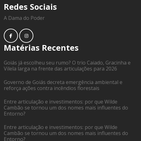
Redes Sociais
A Dama do Poder
Matérias Recentes
Goiás já escolheu seu rumo? O trio Caiado, Gracinha e
Vilela larga na frente das articulações para 2026
Governo de Goiás decreta emergência ambiental e
reforça ações contra incêndios florestais
Entre articulação e investimentos: por que Wilde
Cambão se tornou um dos nomes mais influentes do
Entorno?
Entre articulação e investimentos: por que Wilde
Cambão se tornou um dos nomes mais influentes do
Entorno?