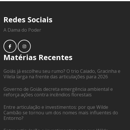
Redes Sociais
A Dama do Poder
Matérias Recentes
Goiás já escolheu seu rumo? O trio Caiado, Gracinha e
Vilela larga na frente das articulações para 2026
Governo de Goiás decreta emergência ambiental e
reforça ações contra incêndios florestais
Entre articulação e investimentos: por que Wilde
Cambão se tornou um dos nomes mais influentes do
Entorno?