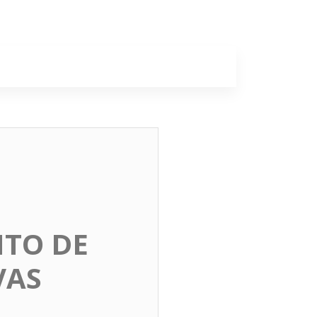
a
Colunas
NTO DE
VAS