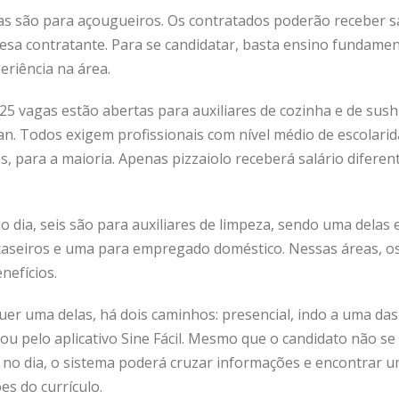
as são para açougueiros. Os contratados poderão receber sa
esa contratante. Para se candidatar, basta ensino fundamen
riência na área.
5 vagas estão abertas para auxiliares de cozinha e de sush
man. Todos exigem profissionais com nível médio de escolar
s, para a maioria. Apenas pizzaiolo receberá salário diferent
o dia, seis são para auxiliares de limpeza, sendo uma delas
 caseiros e uma para empregado doméstico. Nessas áreas, os
enefícios.
uer uma delas, há dois caminhos: presencial, indo a uma da
, ou pelo aplicativo Sine Fácil. Mesmo que o candidato não s
s no dia, o sistema poderá cruzar informações e encontrar 
es do currículo.