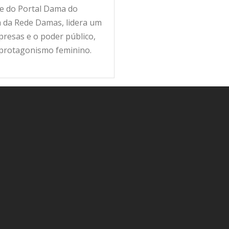
fe do Portal Dama do
ra da Rede Damas, lidera um
resas e o poder público,
 protagonismo feminino.