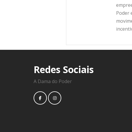
empree
Poder e
movime
incent
Redes Sociais
A Dama do Poder