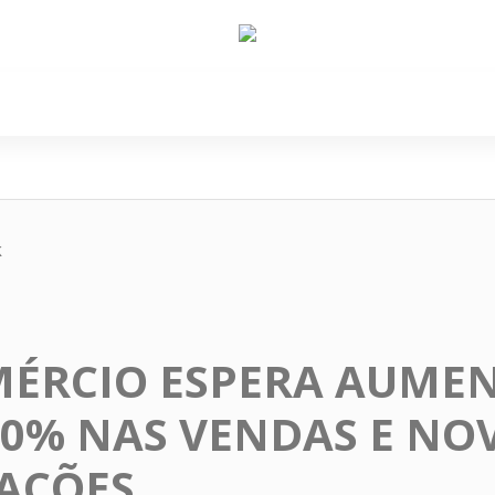
e Nós
Política
Cidades
Cultura
Gastronomi
k
MÉRCIO ESPERA AUME
20% NAS VENDAS E NO
AÇÕES