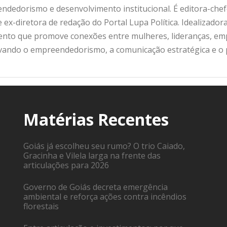
ndedorismo e desenvolvimento institucional. É editora-che
 ex-diretora de redação do Portal Lupa Política. Idealizado
nto que promove conexões entre mulheres, lideranças, emp
ivando o empreendedorismo, a comunicação estratégica e o
Matérias Recentes
Goiás já escolheu seu rumo? O trio Caiado,
Gracinha e Vilela larga na frente das
articulações para 2026
Governo de Goiás decreta emergência
ambiental e reforça ações contra incêndios
florestais