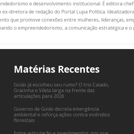
ndedorismo e desenvolvimento institucional. É editora-che
 ex-diretora de redação do Portal Lupa Política. Idealizado
nto que promove conexões entre mulheres, lideranças, emp
ivando o empreendedorismo, a comunicação estratégica e o
Matérias Recentes
Goiás já escolheu seu rumo? O trio Caiado,
Gracinha e Vilela larga na frente das
articulações para 2026
Governo de Goiás decreta emergência
ambiental e reforça ações contra incêndios
florestais
Entre articulação e investimentos: por que