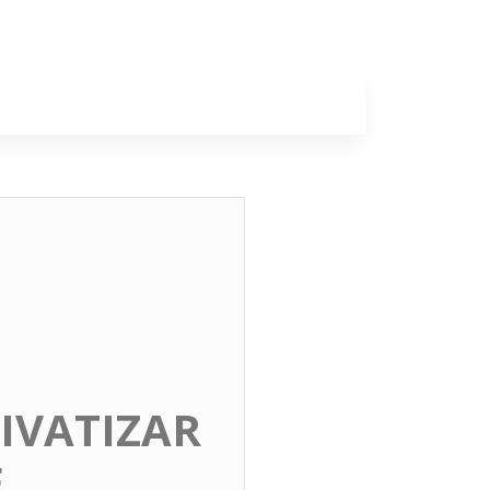
a
Colunas
IVATIZAR
E