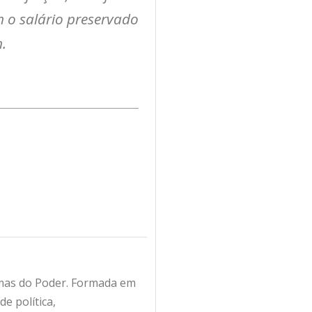
m o salário preservado
.
amas do Poder. Formada em
e política,