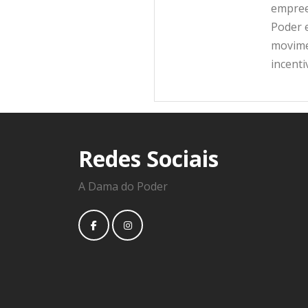
empree
Poder e
movime
incent
Redes Sociais
A Dama do Poder