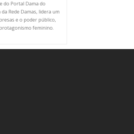
fe do Portal Dama do
ra da Rede Damas, lidera um
resas e o poder público,
 protagonismo feminino.