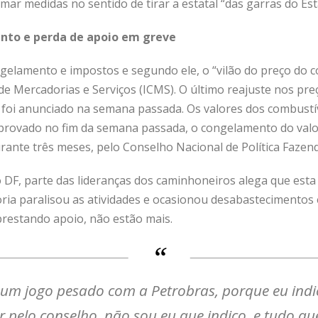
ar medidas no sentido de tirar a estatal “das garras do Est
nto e perda de apoio em greve
elamento e impostos e segundo ele, o “vilão do preço do co
e Mercadorias e Serviços (ICMS). O último reajuste nos preç
s foi anunciado na semana passada. Os valores dos combust
 aprovado no fim da semana passada, o congelamento do val
ante três meses, pelo Conselho Nacional de Política Fazend
 DF, parte das lideranças dos caminhoneiros alega que esta
oria paralisou as atividades e ocasionou desabastecimentos 
restando apoio, não estão mais.
 um jogo pesado com a Petrobras, porque eu indic
r pelo conselho, não sou eu que indico, e tudo qu