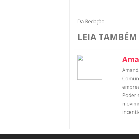
Da Redação
LEIA TAMBÉM
Ama
Amanda
Comunic
empree
Poder e
movime
incent