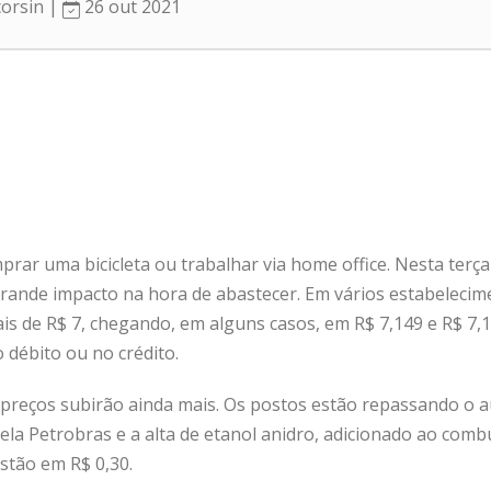
corsin |
26 out 2021
rar uma bicicleta ou trabalhar via home office. Nesta terça-
ande impacto na hora de abastecer. Em vários estabeleciment
is de R$ 7, chegando, em alguns casos, em R$ 7,149 e R$ 7
 débito ou no crédito.
s preços subirão ainda mais. Os postos estão repassando o
ela Petrobras e a alta de etanol anidro, adicionado ao com
stão em R$ 0,30.