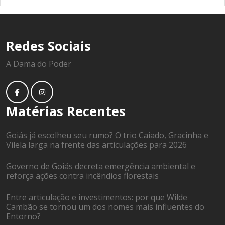
Redes Sociais
A Dama do Poder
Matérias Recentes
Goiás já escolheu seu rumo? O trio Caiado, Gracinha e
Vilela larga na frente das articulações para 2026
Governo de Goiás decreta emergência ambiental e
reforça ações contra incêndios florestais
Entre articulação e investimentos: por que Wilde
Cambão se tornou um dos nomes mais influentes do
Entorno?