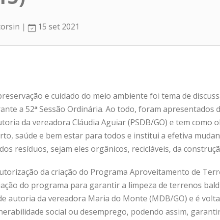
corsin |
15 set 2021
a preservação e cuidado do meio ambiente foi tema de discu
rante a 52
ª
Sessão Ordinária. Ao todo, foram apresentados do
autoria da vereadora Cláudia Aguiar (PSDB/GO) e tem como o
to, saúde e bem estar para todos e institui a efetiva mudan
os resíduos, sejam eles orgânicos, recicláveis, da construção
utorização da criação do Programa Aproveitamento de Terre
criação do programa para garantir a limpeza de terrenos baldi
é de autoria da vereadora Maria do Monte (MDB/GO) e é volt
nerabilidade social ou desemprego, podendo assim, garanti