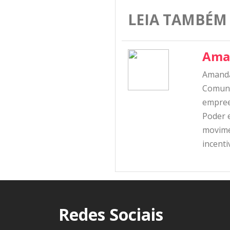
LEIA TAMBÉM
Ama
Amanda
Comunic
empree
Poder e
movime
incent
Redes Sociais