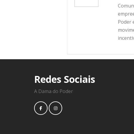
Comunic
empree
Poder e
movime
incent
Redes Sociais
A Dama do Poder