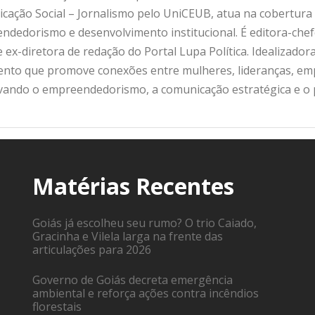
ação Social – Jornalismo pelo UniCEUB, atua na cobertura d
ndedorismo e desenvolvimento institucional. É editora-che
 ex-diretora de redação do Portal Lupa Política. Idealizado
nto que promove conexões entre mulheres, lideranças, emp
ivando o empreendedorismo, a comunicação estratégica e o
Matérias Recentes
Goiás já escolheu seu rumo? O trio Caiado,
Gracinha e Vilela larga na frente das
articulações para 2026
Governo de Goiás decreta emergência
ambiental e reforça ações contra incêndios
florestais