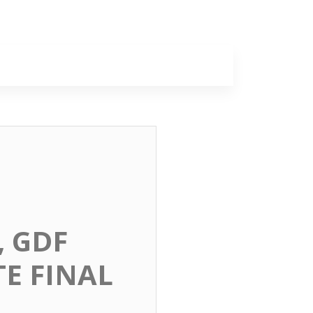
a
Colunas
, GDF
TE FINAL