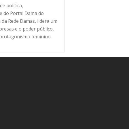
e política,
fe do Portal Dama do
ra da Rede Damas, lidera um
resas e o poder público,
 protagonismo feminino.