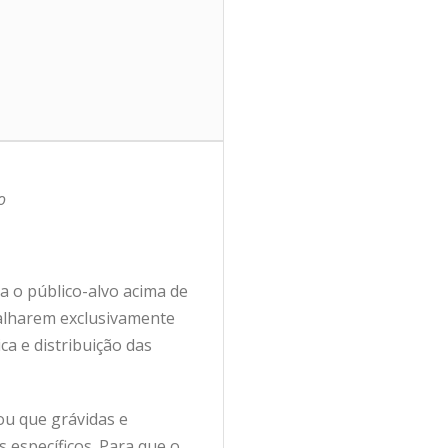
o
ra o público-alvo acima de
balharem exclusivamente
ca e distribuição das
ou que grávidas e
específicos. Para que o