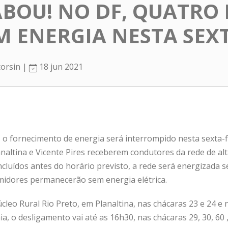
ABOU! NO DF, QUATRO 
M ENERGIA NESTA SEXT
corsin |
18 jun 2021
 o fornecimento de energia será interrompido nesta sexta-fe
analtina e Vicente Pires receberem condutores da rede de al
cluídos antes do horário previsto, a rede será energizada 
idores permanecerão sem energia elétrica.
cleo Rural Rio Preto, em Planaltina, nas chácaras 23 e 24 e n
, o desligamento vai até as 16h30, nas chácaras 29, 30, 60 ,