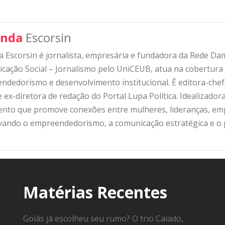
nda
Escorsin
 Escorsin é jornalista, empresária e fundadora da Rede D
ação Social – Jornalismo pelo UniCEUB, atua na cobertura d
ndedorismo e desenvolvimento institucional. É editora-che
 ex-diretora de redação do Portal Lupa Política. Idealizado
nto que promove conexões entre mulheres, lideranças, emp
ivando o empreendedorismo, a comunicação estratégica e o
Matérias Recentes
Goiás já escolheu seu rumo? O trio Caiado,