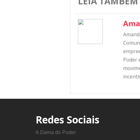
LEIA TAMBÉM
Ama
Amanda
Comunic
empree
Poder e
movime
incent
Redes Sociais
A Dama do Poder