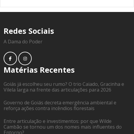
Redes Sociais
A Dama do Poder
Matérias Recentes
Goiás já escolheu seu rumo? O trio Caiado, Gracinha e
Vilela larga na frente das articulações para 2026
Governo de Goiás decreta emergência ambiental e
reforça ações contra incêndios florestais
Entre articulação e investimentos: por que Wilde
Cambão se tornou um dos nomes mais influentes do
Entorno?