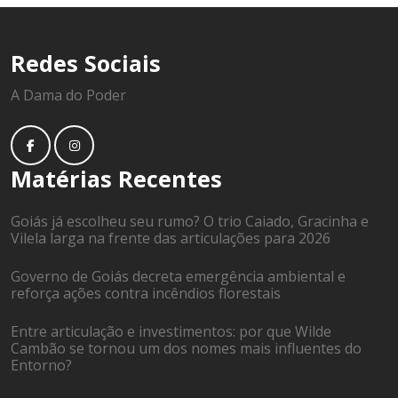
Redes Sociais
A Dama do Poder
Matérias Recentes
Goiás já escolheu seu rumo? O trio Caiado, Gracinha e
Vilela larga na frente das articulações para 2026
Governo de Goiás decreta emergência ambiental e
reforça ações contra incêndios florestais
Entre articulação e investimentos: por que Wilde
Cambão se tornou um dos nomes mais influentes do
Entorno?