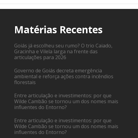
Matérias Recentes
Goiás já escolheu seu rumo? O trio Caiado,
Gracinha e Vilela larga na frente das
articulações para 2026
Governo de Goiás decreta emergência
ambiental e reforça ações contra incêndios
florestais
Entre articulação e investimentos: por que
Wilde Cambão se tornou um dos nomes mais
influentes do Entorno?
Entre articulação e investimentos: por que
Wilde Cambão se tornou um dos nomes mais
influentes do Entorno?