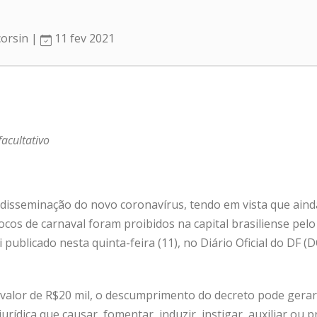
corsin |
11 fev 2021
acultativo
a disseminação do novo coronavírus, tendo em vista que aind
locos de carnaval foram proibidos na capital brasiliense pel
publicado nesta quinta-feira (11), no Diário Oficial do DF (
 valor de R$20 mil, o descumprimento do decreto pode gerar
 jurídica que causar, fomentar, induzir, instigar, auxiliar o