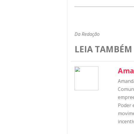
Da Redação
LEIA TAMBÉM
Ama
Amanda
Comunic
empree
Poder e
movime
incent