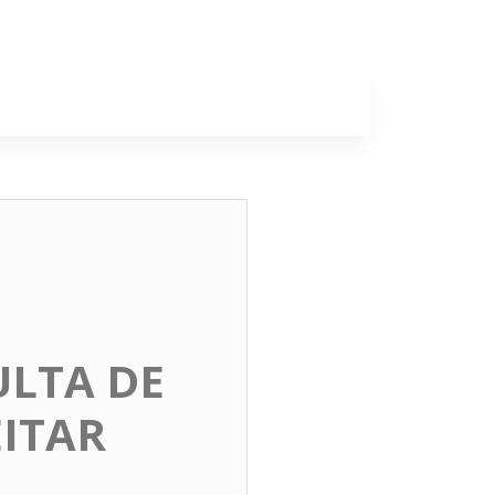
a
Colunas
ULTA DE
EITAR