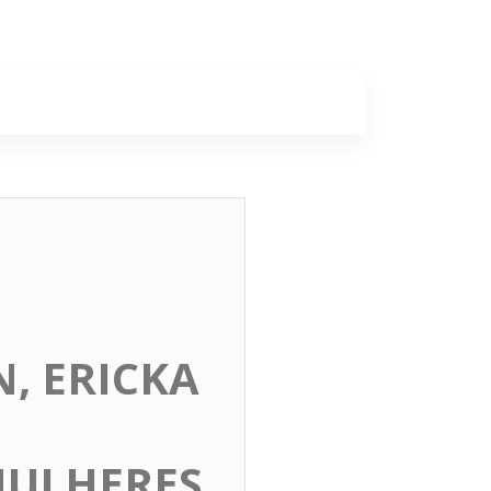
a
Colunas
, ERICKA
 MULHERES