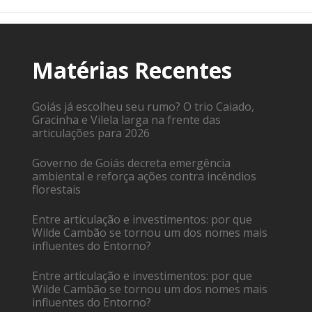
Matérias Recentes
Goiás já escolheu seu rumo? O trio Caiado,
Gracinha e Vilela larga na frente das
articulações para 2026
Governo de Goiás decreta emergência
ambiental e reforça ações contra incêndios
florestais
Entre articulação e investimentos: por que
Wilde Cambão se tornou um dos nomes mais
influentes do Entorno?
Entre articulação e investimentos: por que
Wilde Cambão se tornou um dos nomes mais
influentes do Entorno?