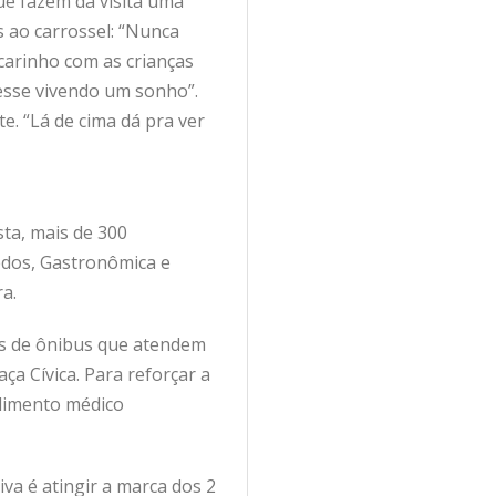
que fazem da visita uma
os ao carrossel: “Nunca
 carinho com as crianças
vesse vivendo um sonho”.
e. “Lá de cima dá pra ver
sta, mais de 300
uedos, Gastronômica e
a.
as de ônibus que atendem
ça Cívica. Para reforçar a
ndimento médico
va é atingir a marca dos 2