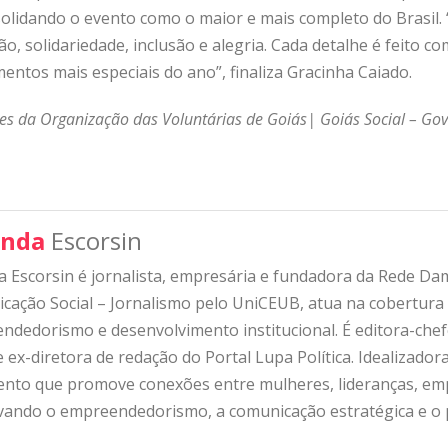
nsolidando o evento como o maior e mais completo do Brasil
ão, solidariedade, inclusão e alegria. Cada detalhe é feito 
entos mais especiais do ano”, finaliza Gracinha Caiado.
s da Organização das Voluntárias de Goiás| Goiás Social – Go
nda
Escorsin
 Escorsin é jornalista, empresária e fundadora da Rede D
ação Social – Jornalismo pelo UniCEUB, atua na cobertura d
ndedorismo e desenvolvimento institucional. É editora-che
 ex-diretora de redação do Portal Lupa Política. Idealizado
nto que promove conexões entre mulheres, lideranças, emp
ivando o empreendedorismo, a comunicação estratégica e o