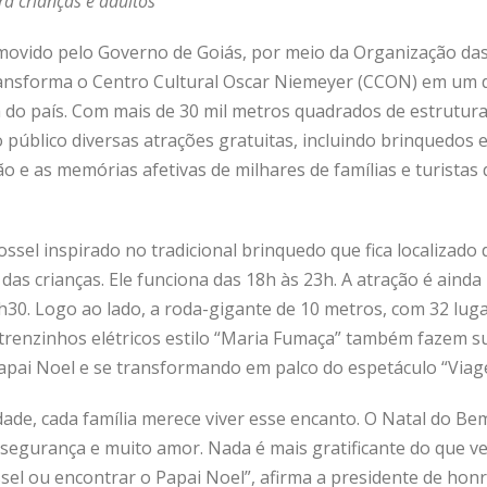
a crianças e adultos
ovido pelo Governo de Goiás, por meio da Organização das
transforma o Centro Cultural Oscar Niemeyer (CCON) em um
a do país. Com mais de 30 mil metros quadrados de estrutur
o público diversas atrações gratuitas, incluindo brinquedos e
 e as memórias afetivas de milhares de famílias e turistas
ssel inspirado no tradicional brinquedo que fica localizado 
 das crianças. Ele funciona das 18h às 23h. A atração é aind
30. Logo ao lado, a roda-gigante de 10 metros, com 32 lugar
 trenzinhos elétricos estilo “Maria Fumaça” também fazem s
Papai Noel e se transformando em palco do espetáculo “Via
idade, cada família merece viver esse encanto. O Natal do Be
 segurança e muito amor. Nada é mais gratificante do que ve
ossel ou encontrar o Papai Noel”, afirma a presidente de ho