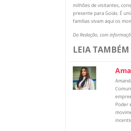
milhões de visitantes, co
presente para Goiás. É uni
famílias vivam aqui os mom
Da Redação, com informaçõe
LEIA TAMBÉM
Ama
Amanda
Comunic
empree
Poder e
movime
incent