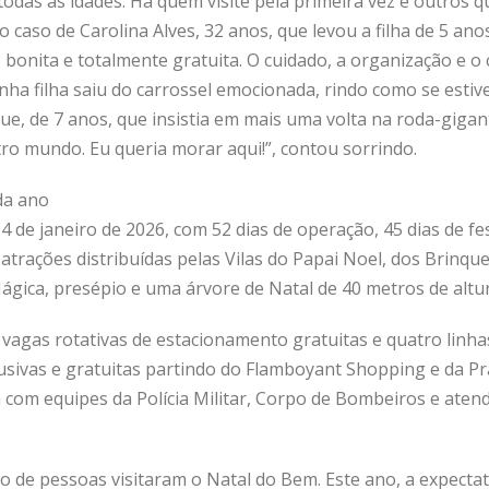
 todas as idades. Há quem visite pela primeira vez e outros 
 o caso de Carolina Alves, 32 anos, que levou a filha de 5 an
 bonita e totalmente gratuita. O cuidado, a organização e o
nha filha saiu do carrossel emocionada, rindo como se esti
ue, de 7 anos, que insistia em mais uma volta na roda-gigant
ro mundo. Eu queria morar aqui!”, contou sorrindo.
da ano
 de janeiro de 2026, com 52 dias de operação, 45 dias de fe
 atrações distribuídas pelas Vilas do Papai Noel, dos Brinq
ágica, presépio e uma árvore de Natal de 40 metros de altur
 vagas rotativas de estacionamento gratuitas e quatro linh
usivas e gratuitas partindo do Flamboyant Shopping e da Pra
 com equipes da Polícia Militar, Corpo de Bombeiros e ate
o de pessoas visitaram o Natal do Bem. Este ano, a expectati