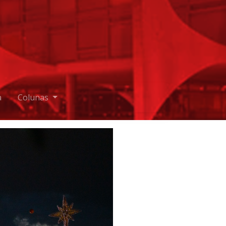
a
Colunas