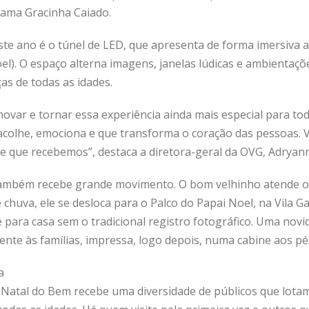
-dama Gracinha Caiado.
te ano é o túnel de LED, que apresenta de forma imersiva a
el). O espaço alterna imagens, janelas lúdicas e ambientaçõ
as de todas as idades.
novar e tornar essa experiência ainda mais especial para to
 acolhe, emociona e que transforma o coração das pessoas. V
te que recebemos”, destaca a diretora-geral da OVG, Adryan
também recebe grande movimento. O bom velhinho atende os
 chuva, ele se desloca para o Palco do Papai Noel, na Vila 
 para casa sem o tradicional registro fotográfico. Uma novi
ente às famílias, impressa, logo depois, numa cabine aos pé
a
 Natal do Bem recebe uma diversidade de públicos que lotam