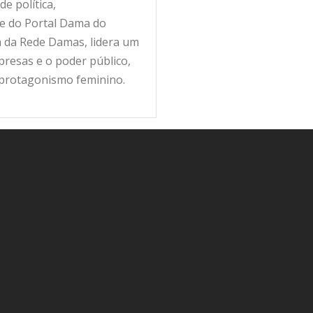
e política,
fe do Portal Dama do
ra da Rede Damas, lidera um
resas e o poder público,
 protagonismo feminino.