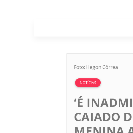
Home
Sobr
Foto: Hegon Côrrea
NOTÍCIAS
‘É INADMI
CAIADO D
MENINA A