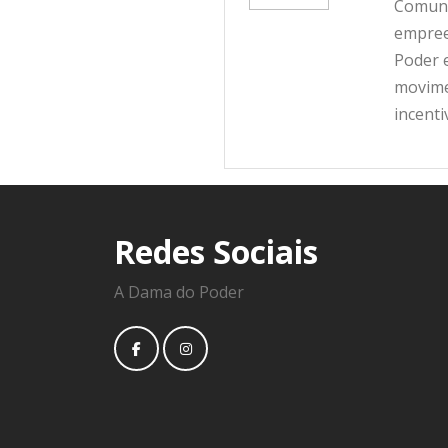
Comunic
empree
Poder e
movime
incent
Redes Sociais
A Dama do Poder