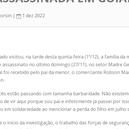
corsin |
1 dez 2022
o visitou, na tarde desta quinta-feira (1º/12), a família d
 de assassinato no último domingo (27/11), no setor Madre G
al foi recebido pelo pai da menor, o comerciante Robson Mar
en.
 vocês estão passando com tamanha barbaridade. Não existem
 de vir aqui porque sou pai e infelizmente já passei por isso
 em solidariedade ao mencionar a perda do filho em julho 
o início da investigação, o trabalho das forças de seguran