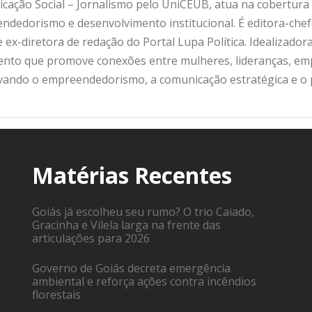
ação Social – Jornalismo pelo UniCEUB, atua na cobertura d
ndedorismo e desenvolvimento institucional. É editora-che
 ex-diretora de redação do Portal Lupa Política. Idealizado
nto que promove conexões entre mulheres, lideranças, emp
ivando o empreendedorismo, a comunicação estratégica e o
Matérias Recentes
Goiás já escolheu seu rumo? O trio Caiado,
Gracinha e Vilela larga na frente das
articulações para 2026
Governo de Goiás decreta emergência
ambiental e reforça ações contra incêndios
florestais