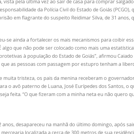
 vista pela última vez ao sair de casa para comprar salga
esponsabilidade da Polícia Civil do Estado de Goiás (PCGO), q
prisão em flagrante do suspeito Reidimar Silva, de 31 anos
se ainda a fortalecer os mais mecanismos para coibir esse 
. É algo que não pode ser colocado como mais uma estatístic
rotetivas à população do Estado de Goiás”, afirmou Caiado
a que as pessoas com passagem por estupro tenham a liberd
e muita tristeza, os pais da menina receberam o governado
ara o avô paterno de Luana, José Eurípedes dos Santos, o q
a seja feita. “O que fizeram com a minha neta eu não quero 
2 anos, desapareceu na manhã do último domingo, após sair
ercearia localizada a cerca de 300 metros de sua residênc