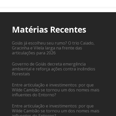
Matérias Recentes
Goiás já escolheu seu rumo? O trio Caiado,
Gracinha e Vilela larga na frente das
articulações para 2026
Governo de Goiás decreta emergência
ambiental e reforça ações contra incêndios
florestais
Entre articulação e investimentos: por que
Wilde Cambão se tornou um dos nomes mais
influentes do Entorno?
Entre articulação e investimentos: por que
Wilde Cambão se tornou um dos nomes mais
influentes do Entorno?