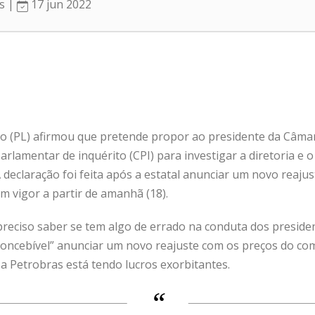
as |
17 jun 2022
ro (PL) afirmou que pretende propor ao presidente da Câmara
rlamentar de inquérito (CPI) para investigar a diretoria e 
 A declaração foi feita após a estatal anunciar um novo reaju
em vigor a partir de amanhã (18).
reciso saber se tem algo de errado na conduta dos president
concebível” anunciar um novo reajuste com os preços do comb
 a Petrobras está tendo lucros exorbitantes.