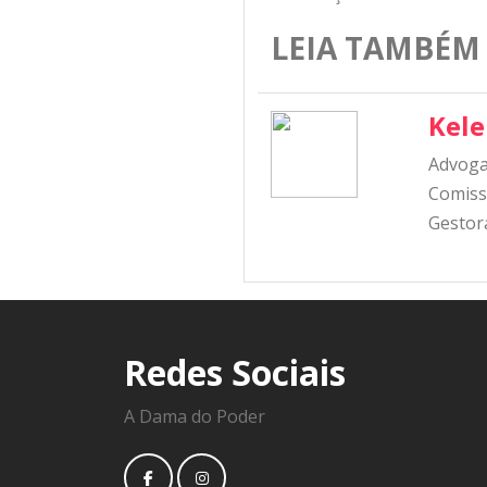
LEIA TAMBÉM
Kel
Advoga
Comiss
Gestora
Redes Sociais
A Dama do Poder