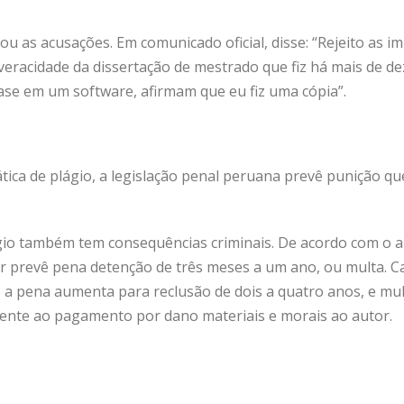
u as acusações. Em comunicado oficial, disse: “Rejeito as i
 veracidade da dissertação de mestrado que fiz há mais de d
base em um software, afirmam que eu fiz uma cópia”.
tica de plágio, a legislação penal peruana prevê punição qu
agio também tem consequências criminais. De acordo com o ar
or prevê pena detenção de três meses a um ano, ou multa. Ca
to a pena aumenta para reclusão de dois a quatro anos, e mul
ente ao pagamento por dano materiais e morais ao autor.