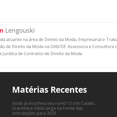
en
Lengouski
da atuante na área de Direito da Moda, Empresarial e Trab
ão de Direito da Moda na OAB/DF. Assessora e Consultora 
 Jurídica de Contratos de Direito da Moda.
Matérias Recentes
Goiás já escolheu seu rumo? O trio Caiado,
Gracinha e Vilela larga na frente das
articulações para 2026