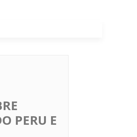
a
Colunas
BRE
DO PERU E