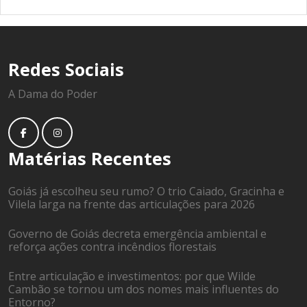
Redes Sociais
A Dama do Poder
Matérias Recentes
Goiás já escolheu seu rumo? O trio Caiado, Gracinha e
Vilela larga na frente das articulações para 2026
Governo de Goiás decreta emergência ambiental e
reforça ações contra incêndios florestais
Entre articulação e investimentos: por que Wilde
Cambão se tornou um dos nomes mais influentes do
Entorno?