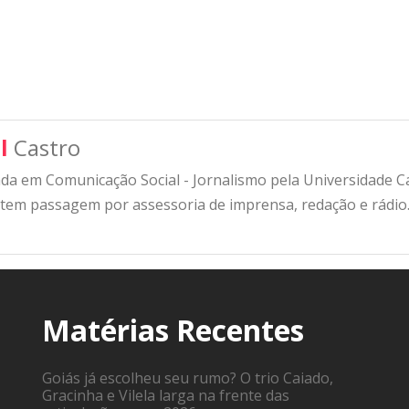
l
Castro
a em Comunicação Social - Jornalismo pela Universidade Cat
 tem passagem por assessoria de imprensa, redação e rádio
Matérias Recentes
Goiás já escolheu seu rumo? O trio Caiado,
Gracinha e Vilela larga na frente das