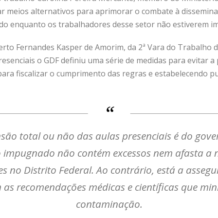
ar meios alternativos para aprimorar o combate à dissemin
do enquanto os trabalhadores desse setor não estiverem i
rto Fernandes Kasper de Amorim, da 2ª Vara do Trabalho de 
esenciais o GDF definiu uma série de medidas para evitar a 
para fiscalizar o cumprimento das regras e estabelecendo p
são total ou não das aulas presenciais é do gov
to impugnado não contém excessos nem afasta a n
s no Distrito Federal. Ao contrário, está a asseg
m as recomendações médicas e científicas que min
contaminação.