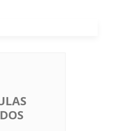
a
Colunas
ULAS
 DOS