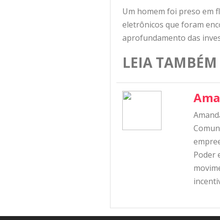
Um homem foi preso em fl
eletrônicos que foram enc
aprofundamento das investi
LEIA TAMBÉM
Ama
Amanda
Comunic
empree
Poder e
movime
incent