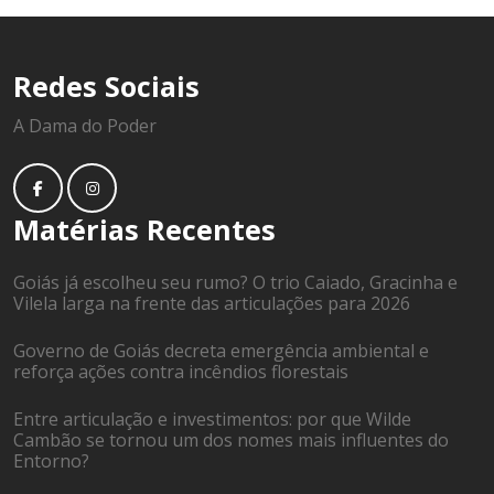
Redes Sociais
A Dama do Poder
Matérias Recentes
Goiás já escolheu seu rumo? O trio Caiado, Gracinha e
Vilela larga na frente das articulações para 2026
Governo de Goiás decreta emergência ambiental e
reforça ações contra incêndios florestais
Entre articulação e investimentos: por que Wilde
Cambão se tornou um dos nomes mais influentes do
Entorno?