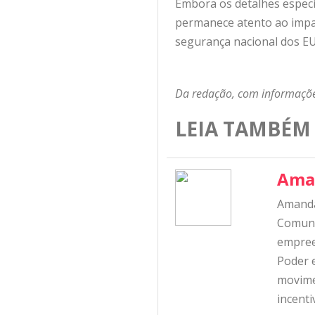
Embora os detalhes especí
permanece atento ao impac
segurança nacional dos E
Da redação, com informaçõ
LEIA TAMBÉM
Ama
Amanda
Comunic
empree
Poder e
movime
incent