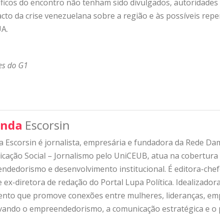
ficos do encontro não tenham sido divulgados, autoridade
to da crise venezuelana sobre a região e às possíveis rep
UA.
es do G1
nda
Escorsin
 Escorsin é jornalista, empresária e fundadora da Rede D
ação Social – Jornalismo pelo UniCEUB, atua na cobertura d
ndedorismo e desenvolvimento institucional. É editora-che
 ex-diretora de redação do Portal Lupa Política. Idealizado
nto que promove conexões entre mulheres, lideranças, emp
ivando o empreendedorismo, a comunicação estratégica e o