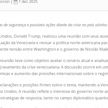
corsin |
1 dez 2025
as de segurança e possíveis ações diante da crise no país vizinho
 Unidos, Donald Trump, realizou uma reunião com seus ass
ituação da Venezuela e revisar a política norte-americana par
cente tensão entre Washington e o governo de Nicolás Mad
reunião teve como objetivo avaliar o cenário atual e analis
ravamento da crise venezuelana. A discussão ocorre em um 
onômicas e aumento das pressões internacionais sobre o reg
eclarações e posições firmes sobre o tema, mantendo a Ven
s Unidos. A reunião reflete o interesse do governo norte-
 estratégias de resposta, tanto no campo diplomático quant