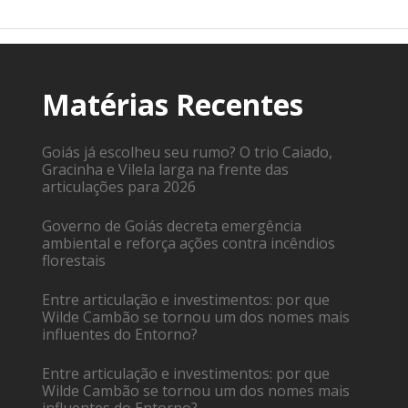
Matérias Recentes
Goiás já escolheu seu rumo? O trio Caiado,
Gracinha e Vilela larga na frente das
articulações para 2026
Governo de Goiás decreta emergência
ambiental e reforça ações contra incêndios
florestais
Entre articulação e investimentos: por que
Wilde Cambão se tornou um dos nomes mais
influentes do Entorno?
Entre articulação e investimentos: por que
Wilde Cambão se tornou um dos nomes mais