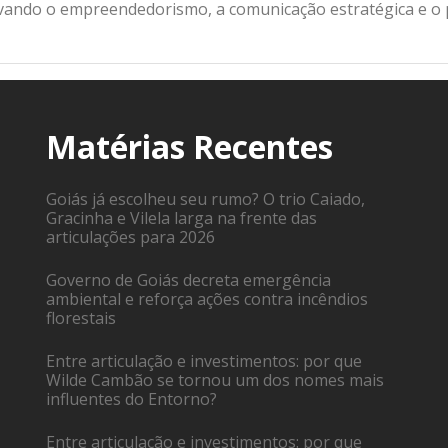
ivando o empreendedorismo, a comunicação estratégica e o
Matérias Recentes
Goiás já escolheu seu rumo? O trio Caiado,
Gracinha e Vilela larga na frente das
articulações para 2026
Governo de Goiás decreta emergência
ambiental e reforça ações contra incêndios
florestais
Entre articulação e investimentos: por que
Wilde Cambão se tornou um dos nomes mais
influentes do Entorno?
Entre articulação e investimentos: por que