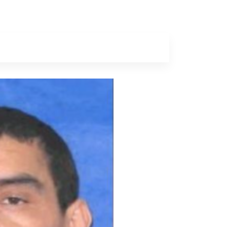
a
Colunas