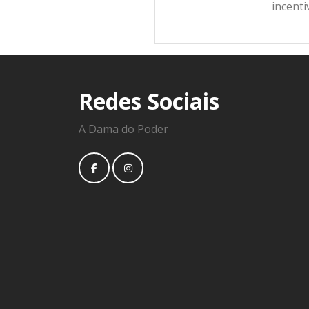
incent
Redes Sociais
A Dama do Poder