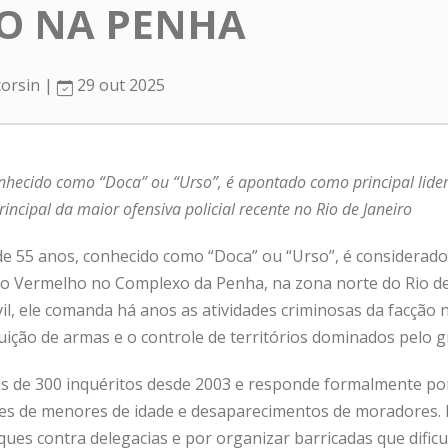
O NA PENHA
corsin |
29 out 2025
nhecido como “Doca” ou “Urso”, é apontado como principal lide
ncipal da maior ofensiva policial recente no Rio de Janeiro
de 55 anos, conhecido como “Doca” ou “Urso”, é considerado
do Vermelho no Complexo da Penha, na zona norte do Rio de
vil, ele comanda há anos as atividades criminosas da facção n
ibuição de armas e o controle de territórios dominados pelo 
is de 300 inquéritos desde 2003 e responde formalmente p
rtes de menores de idade e desaparecimentos de moradores.
ues contra delegacias e por organizar barricadas que dificu