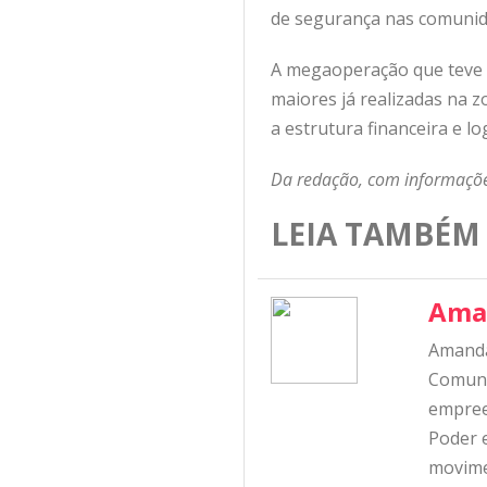
de segurança nas comunid
A megaoperação que teve c
maiores já realizadas na z
a estrutura financeira e 
Da redação, com informaçõe
LEIA TAMBÉM
Ama
Amanda
Comunic
empree
Poder e
movime