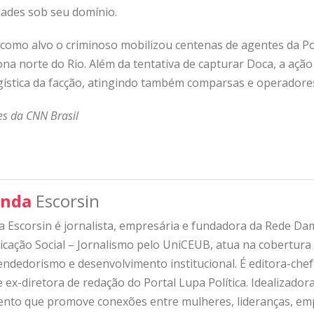
ades sob seu domínio.
omo alvo o criminoso mobilizou centenas de agentes da Políc
ona norte do Rio. Além da tentativa de capturar Doca, a aç
logística da facção, atingindo também comparsas e operador
s da CNN Brasil
nda
Escorsin
 Escorsin é jornalista, empresária e fundadora da Rede D
ação Social – Jornalismo pelo UniCEUB, atua na cobertura d
ndedorismo e desenvolvimento institucional. É editora-che
 ex-diretora de redação do Portal Lupa Política. Idealizado
nto que promove conexões entre mulheres, lideranças, emp