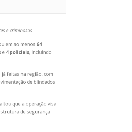
tes e criminosos
ltou em ao menos
64
s
e
4 policiais
, incluindo
já feitas na região, com
movimentação de blindados
altou que a operação visa
 estrutura de segurança