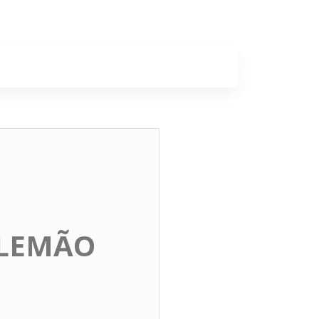
a
Colunas
ALEMÃO