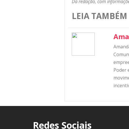
Da redação, com informaçõe
LEIA TAMBÉM
Ama
Amanda
Comunic
empree
Poder e
movime
incent
Redes Sociais