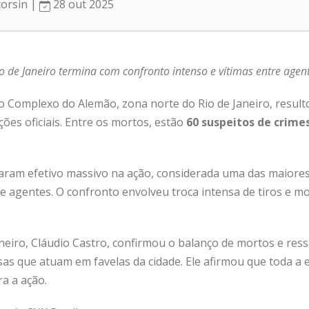
corsin |
28 out 2025
o de Janeiro termina com confronto intenso e vítimas entre agen
o Complexo do Alemão, zona norte do Rio de Janeiro, resu
ões oficiais. Entre os mortos, estão
60 suspeitos de crime
garam efetivo massivo na ação, considerada uma das maiores 
de agentes. O confronto envolveu troca intensa de tiros e 
neiro, Cláudio Castro, confirmou o balanço de mortos e ress
sas que atuam em favelas da cidade. Ele afirmou que toda a
ra a ação.