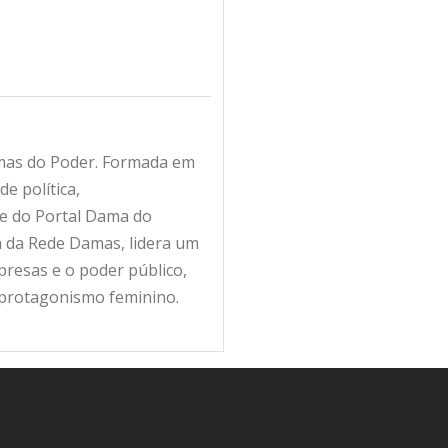
amas do Poder. Formada em
e política,
fe do Portal Dama do
ra da Rede Damas, lidera um
resas e o poder público,
 protagonismo feminino.