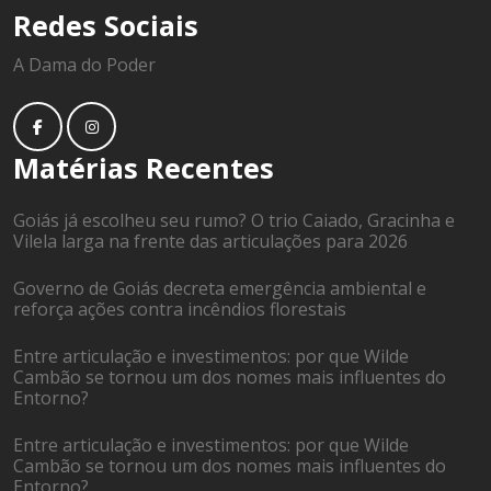
Redes Sociais
A Dama do Poder
Matérias Recentes
Goiás já escolheu seu rumo? O trio Caiado, Gracinha e
Vilela larga na frente das articulações para 2026
Governo de Goiás decreta emergência ambiental e
reforça ações contra incêndios florestais
Entre articulação e investimentos: por que Wilde
Cambão se tornou um dos nomes mais influentes do
Entorno?
Entre articulação e investimentos: por que Wilde
Cambão se tornou um dos nomes mais influentes do
Entorno?