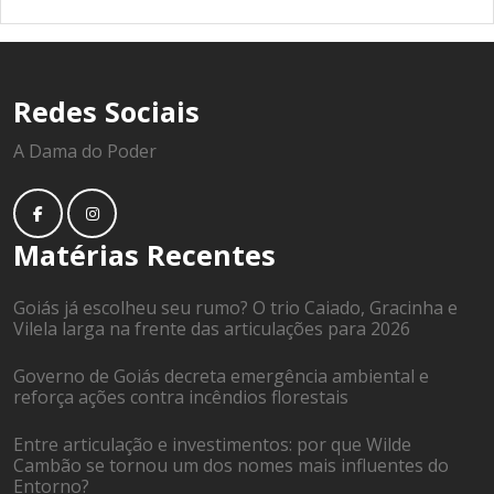
Redes Sociais
A Dama do Poder
Matérias Recentes
Goiás já escolheu seu rumo? O trio Caiado, Gracinha e
Vilela larga na frente das articulações para 2026
Governo de Goiás decreta emergência ambiental e
reforça ações contra incêndios florestais
Entre articulação e investimentos: por que Wilde
Cambão se tornou um dos nomes mais influentes do
Entorno?