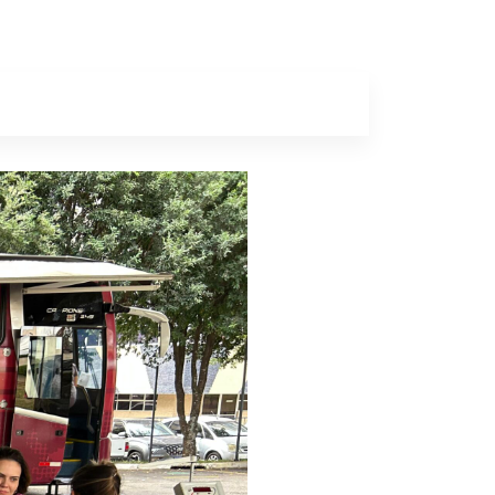
a
Colunas