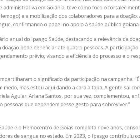
 administrativa em Goiânia, teve como foco o fortalecimen
Hemogo) e a mobilização dos colaboradores para a doação.
angue, confirmando o papel no apoio à saúde pública goiana.
dário anual do Ipasgo Saúde, destacando a relevância da do
 doação pode beneficiar até quatro pessoas. A participação
endamento prévio, visando a eficiência do processo e o res
artilharam o significado da participação na campanha. “É u
om medo, mas estou aqui dando a cara à tapa. A gente sai c
iela Aguiar. Ariana Santos, por sua vez, complementou, enf
do pessoas que dependem desse gesto para sobreviver.”
 Saúde e o Hemocentro de Goiás completa nove anos, conso
ores de sangue no estado. Em 2023, o Ipasgo contribuiu c