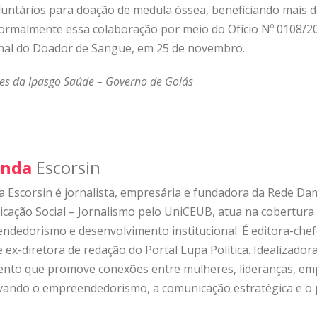
luntários para doação de medula óssea, beneficiando mais de
rmalmente essa colaboração por meio do Ofício Nº 0108/20
al do Doador de Sangue, em 25 de novembro.
s da Ipasgo Saúde – Governo de Goiás
nda
Escorsin
 Escorsin é jornalista, empresária e fundadora da Rede D
ação Social – Jornalismo pelo UniCEUB, atua na cobertura d
ndedorismo e desenvolvimento institucional. É editora-che
 ex-diretora de redação do Portal Lupa Política. Idealizado
nto que promove conexões entre mulheres, lideranças, emp
ivando o empreendedorismo, a comunicação estratégica e o