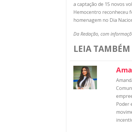
a captação de 15 novos vo
Hemocentro reconheceu fo
homenagem no Dia Nacion
Da Redação, com informaçõe
LEIA TAMBÉM
Ama
Amanda
Comunic
empree
Poder e
movime
incent