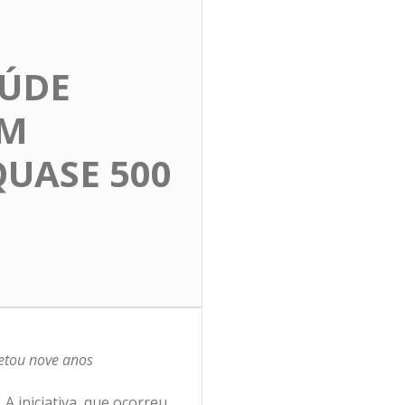
AÚDE
EM
UASE 500
letou nove anos
 A iniciativa, que ocorreu