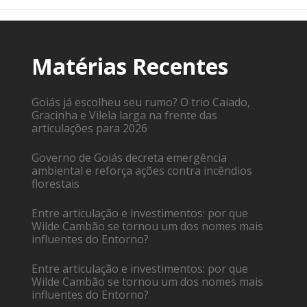
Matérias Recentes
Goiás já escolheu seu rumo? O trio Caiado,
Gracinha e Vilela larga na frente das
articulações para 2026
Governo de Goiás decreta emergência
ambiental e reforça ações contra incêndios
florestais
Entre articulação e investimentos: por que
Wilde Cambão se tornou um dos nomes mais
influentes do Entorno?
Entre articulação e investimentos: por que
Wilde Cambão se tornou um dos nomes mais
influentes do Entorno?