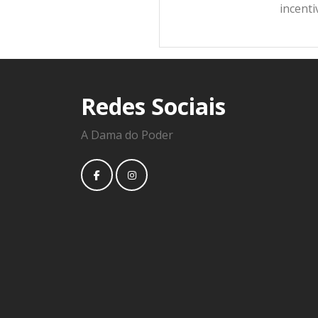
incent
Redes Sociais
A Dama do Poder