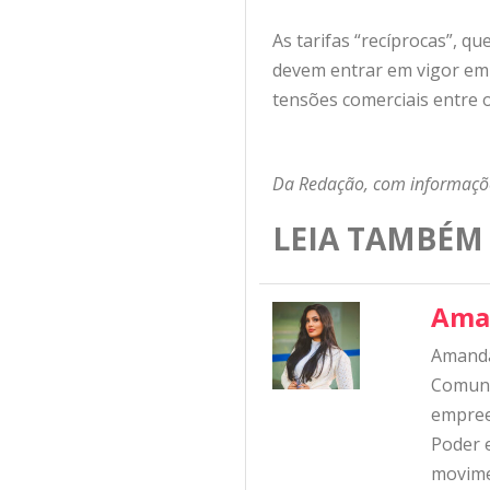
As tarifas “recíprocas”, 
devem entrar em vigor em 
tensões comerciais entre o
Da Redação, com informaçõe
LEIA TAMBÉM
Ama
Amanda
Comunic
empree
Poder e
movime