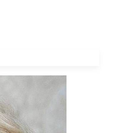
a
Colunas