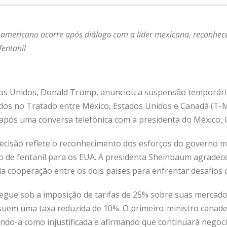
-americano ocorre após diálogo com a líder mexicana, reconhec
fentanil
os Unidos, Donald Trump, anunciou a suspensão temporária
dos no Tratado entre México, Estados Unidos e Canadá (T-M
da após uma conversa telefônica com a presidenta do México,
ecisão reflete o reconhecimento dos esforços do governo 
ico de fentanil para os EUA. A presidenta Sheinbaum agradec
da cooperação entre os dois países para enfrentar desafios
egue sob a imposição de tarifas de 25% sobre suas mercado
uem uma taxa reduzida de 10%. O primeiro-ministro canade
icando-a como injustificada e afirmando que continuará nego