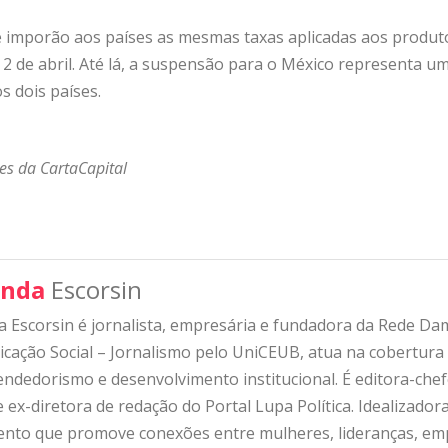
que imporão aos países as mesmas taxas aplicadas aos produ
2 de abril. Até lá, a suspensão para o México representa um
s dois países.
s da CartaCapital
nda
Escorsin
 Escorsin é jornalista, empresária e fundadora da Rede D
ação Social – Jornalismo pelo UniCEUB, atua na cobertura d
ndedorismo e desenvolvimento institucional. É editora-che
 ex-diretora de redação do Portal Lupa Política. Idealizado
nto que promove conexões entre mulheres, lideranças, emp