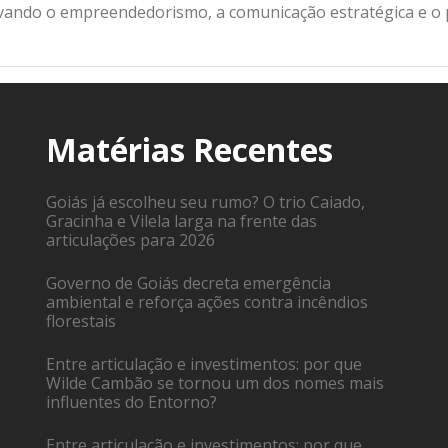
ivando o empreendedorismo, a comunicação estratégica e o
Matérias Recentes
Goiás já escolheu seu rumo? O trio Caiado,
Gracinha e Vilela larga na frente das
articulações para 2026
Governo de Goiás decreta emergência
ambiental e reforça ações contra incêndios
florestais
Entre articulação e investimentos: por que
Wilde Cambão se tornou um dos nomes mais
influentes do Entorno?
Entre articulação e investimentos: por que