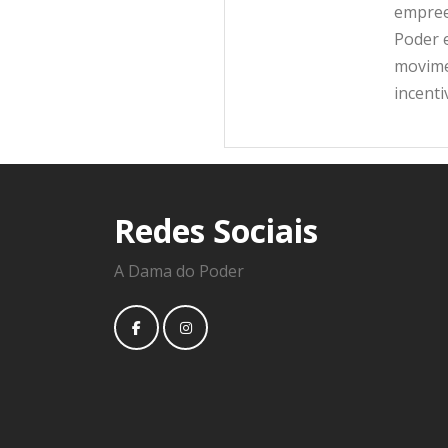
empree
Poder e
movime
incent
Redes Sociais
A Dama do Poder