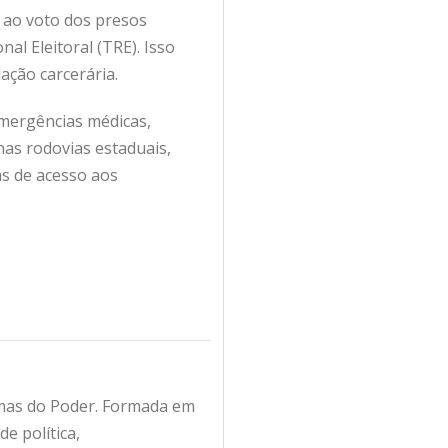
o ao voto dos presos
al Eleitoral (TRE). Isso
ação carcerária.
mergências médicas,
nas rodovias estaduais,
ias de acesso aos
amas do Poder. Formada em
e política,