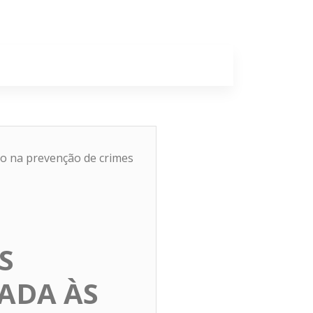
a
Colunas
co na prevenção de crimes
S
ADA ÀS