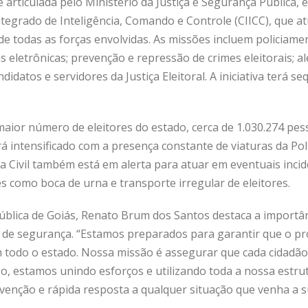
 articulada pelo Ministério da Justiça e Segurança Pública, 
tegrado de Inteligência, Comando e Controle (CIICC), que a
de todas as forças envolvidas. As missões incluem policiam
as eletrônicas; prevenção e repressão de crimes eleitorais; a
didatos e servidores da Justiça Eleitoral. A iniciativa terá 
aior número de eleitores do estado, cerca de 1.030.274 pess
intensificado com a presença constante de viaturas da Políc
ia Civil também está em alerta para atuar em eventuais inci
s como boca de urna e transporte irregular de eleitores.
ública de Goiás, Renato Brum dos Santos destaca a importâ
s de segurança. “Estamos preparados para garantir que o pro
m todo o estado. Nossa missão é assegurar que cada cidadão 
so, estamos unindo esforços e utilizando toda a nossa estr
enção e rápida resposta a qualquer situação que venha a su