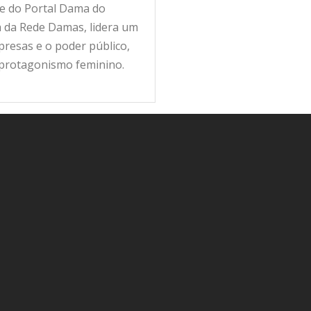
fe do Portal Dama do
ra da Rede Damas, lidera um
resas e o poder público,
 protagonismo feminino.