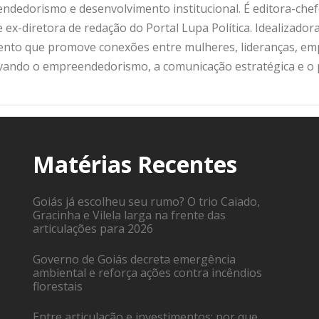
ndedorismo e desenvolvimento institucional. É editora-che
 ex-diretora de redação do Portal Lupa Política. Idealizado
nto que promove conexões entre mulheres, lideranças, emp
ivando o empreendedorismo, a comunicação estratégica e o
Matérias Recentes
Goiás já escolheu seu rumo? O trio Caiado,
Gracinha e Vilela larga na frente das
articulações para 2026
Governo de Goiás decreta emergência
ambiental e reforça ações contra incêndios
florestais
Entre articulação e investimentos: por que