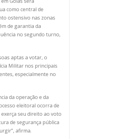
e em Goiás será
tua como central de
ento ostensivo nas zonas
lém de garantia da
sequência no segundo turno,
oas aptas a votar, o
ia Militar nos principais
dentes, especialmente no
ncia da operação e da
cesso eleitoral ocorra de
exerça seu direito ao voto
utura de segurança pública
rgir”, afirma.