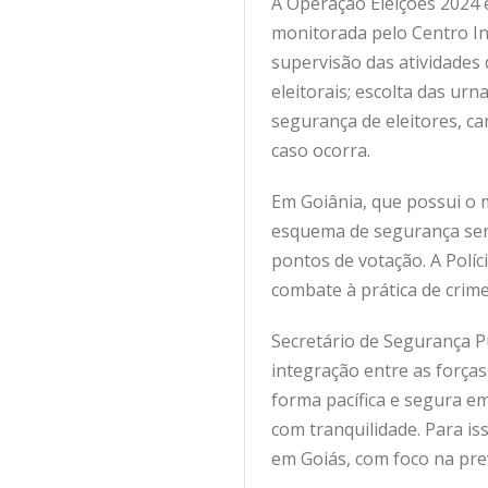
A Operação Eleições 2024 é
monitorada pelo Centro In
supervisão das atividades 
eleitorais; escolta das urn
segurança de eleitores, can
caso ocorra.
Em Goiânia, que possui o m
esquema de segurança será 
pontos de votação. A Políc
combate à prática de crime
Secretário de Segurança P
integração entre as força
forma pacífica e segura e
com tranquilidade. Para is
em Goiás, com foco na prev