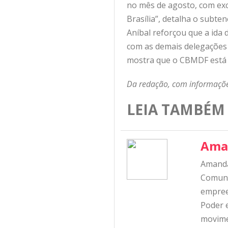
no mês de agosto, com exc
Brasília”, detalha o subt
Aníbal reforçou que a ida
com as demais delegações 
mostra que o CBMDF está n
Da redação, com informaçõe
LEIA TAMBÉM
Ama
Amanda
Comunic
empree
Poder e
movime