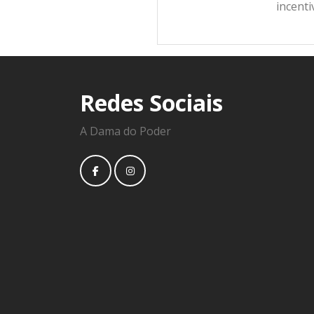
incent
Redes Sociais
A Dama do Poder