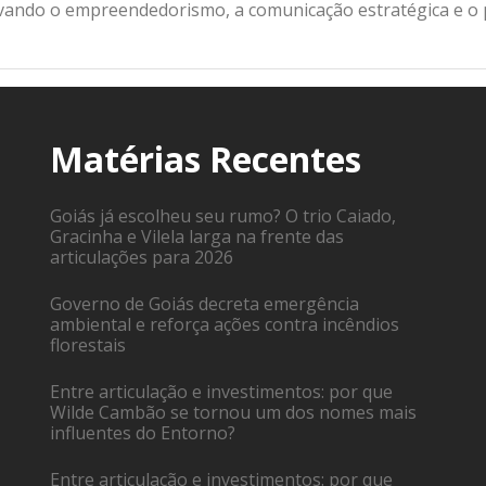
ivando o empreendedorismo, a comunicação estratégica e o
Matérias Recentes
Goiás já escolheu seu rumo? O trio Caiado,
Gracinha e Vilela larga na frente das
articulações para 2026
Governo de Goiás decreta emergência
ambiental e reforça ações contra incêndios
florestais
Entre articulação e investimentos: por que
Wilde Cambão se tornou um dos nomes mais
influentes do Entorno?
Entre articulação e investimentos: por que