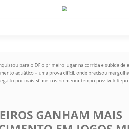
e Nós
Política
Cidades
Cultura
Gastronomi
quistou para o DF o primeiro lugar na corrida e subida de e
amento aquático – uma prova difícil, onde precisou mergulh
egá-lo por mais 50 metros no menor tempo possível/ Repro
BEIROS GANHAM MAIS
CIMENTO EM JOGOS M