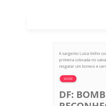
Home
Sobr
A sargento Luiza Velho con
primeira colocada no salv
resgatar um boneco e carr
SAÚDE
DF: BOM
RECONHE