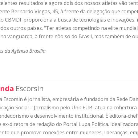
elentes resultados e agora dois dos nossos atletas vão tent
enente Bernardo Viegas, 45, à frente da delegação que comp
 do CBMDF proporciona a busca de tecnologias e inovações,
dos outros países. “Ter atletas competindo na elite mundial
a vanguarda, à frente não só do Brasil, mas também de out
s da Agência Brasília
nda
Escorsin
 Escorsin é jornalista, empresária e fundadora da Rede D
ação Social – Jornalismo pelo UniCEUB, atua na cobertura d
ndedorismo e desenvolvimento institucional. É editora-che
 ex-diretora de redação do Portal Lupa Política. Idealizado
nto que promove conexões entre mulheres, lideranças, emp