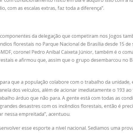
ar com condicionamento físico em dia e adquiro isso com a l
o, com as escalas extras, faz toda a diferença”.
s componentes da delegação que competiram nos Jogos tam
dios florestais no Parque Nacional de Brasília desde 15 de
BMDF, coronel Pedro Aníbal Caixeta Júnior, também é o co
restais e afirmou que, assim que o grupo desembarcou no Bra
a para que a população colabore com o trabalho da unidade,
 janela dos veículos, além de acionar imediatamente o 193 ao 
trabalho árduo que não para. A gente está com todas as condi
randes desastres com os incêndios florestais, então é preci
ar nessa empreitada”, acentuou.
senvolver esse esporte a nível nacional. Sediamos uma pr