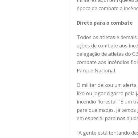
militares aqui têm que est
época de combate a incêndi
Direto para o combate
Todos os atletas e demai
ações de combate aos incên
delegação de atletas do C
combate aos incêndios flo
Parque Nacional.
O militar deixou um alert
lixo ou jogar cigarro pela
incêndio florestal. “É um 
para queimadas, já temos g
em especial para nos ajud
“A gente está tentando de