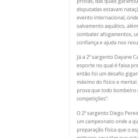
provas, das quais garanti
disputadas estavam nataçã
evento internacional, ond
salvamento aquático, além
combater afogamentos, um
confiança e ajuda nos res
Já a 2º sargento Dayane C
esporte no qual é faixa pr
então foi um desafio gig
máximo do físico e mental
prova que todo bombeiro d
competições”.
O 2º sargento Diego Pereir
um campeonato onde a qual
preparação física que o e