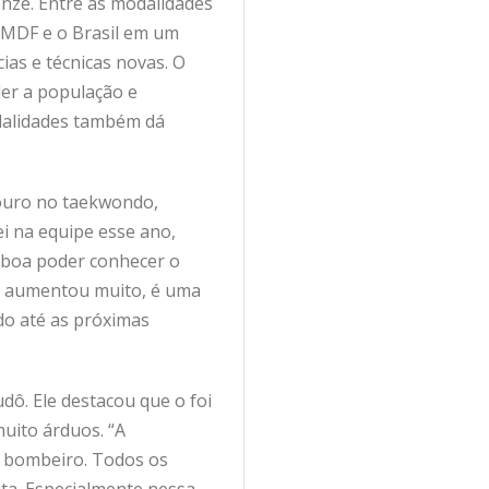
onze. Entre as modalidades
BMDF e o Brasil em um
ias e técnicas novas. O
der a população e
dalidades também dá
 ouro no taekwondo,
ei na equipe esse ano,
 boa poder conhecer o
ão aumentou muito, é uma
do até as próximas
dô. Ele destacou que o foi
uito árduos. “A
o bombeiro. Todos os