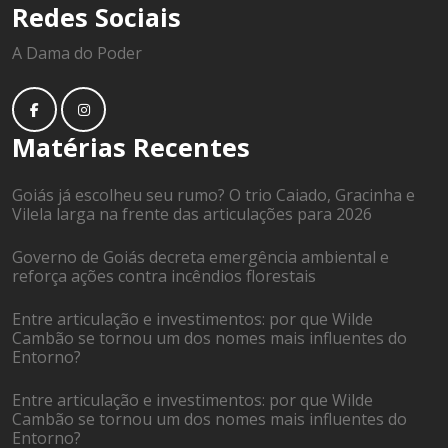
Redes Sociais
A Dama do Poder
Matérias Recentes
Goiás já escolheu seu rumo? O trio Caiado, Gracinha e
Vilela larga na frente das articulações para 2026
Governo de Goiás decreta emergência ambiental e
reforça ações contra incêndios florestais
Entre articulação e investimentos: por que Wilde
Cambão se tornou um dos nomes mais influentes do
Entorno?
Entre articulação e investimentos: por que Wilde
Cambão se tornou um dos nomes mais influentes do
Entorno?