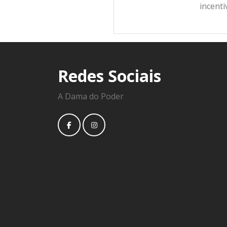
incent
Redes Sociais
A Dama do Poder