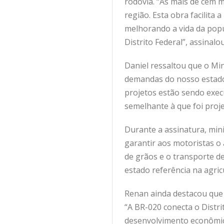
rodovia. “As mais de cem 
região. Esta obra facilita
melhorando a vida da pop
Distrito Federal”, assinalou
Daniel ressaltou que o Min
demandas do nosso estado 
projetos estão sendo exec
semelhante à que foi proj
Durante a assinatura, min
garantir aos motoristas o 
de grãos e o transporte de
estado referência na agric
Renan ainda destacou que 
“A BR-020 conecta o Distri
desenvolvimento econômico