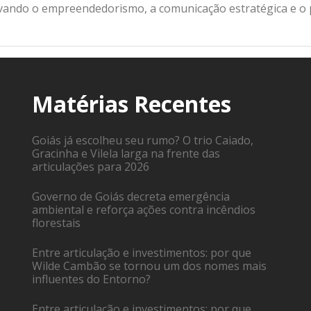
ivando o empreendedorismo, a comunicação estratégica e o
Matérias Recentes
Goiás já escolheu seu rumo? O trio Caiado,
Gracinha e Vilela larga na frente das
articulações para 2026
Governo de Goiás decreta emergência
ambiental e reforça ações contra incêndios
florestais
Entre articulação e investimentos: por que
Wilde Cambão se tornou um dos nomes mais
influentes do Entorno?
Entre articulação e investimentos: por que