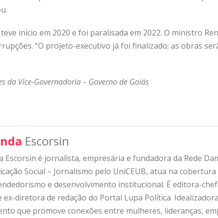
ou.
teve início em 2020 e foi paralisada em 2022. O ministro Re
rrupções. “O projeto-executivo já foi finalizado; as obras s
s da Vice-Governadoria – Governo de Goiás
nda
Escorsin
 Escorsin é jornalista, empresária e fundadora da Rede D
ação Social – Jornalismo pelo UniCEUB, atua na cobertura d
ndedorismo e desenvolvimento institucional. É editora-che
 ex-diretora de redação do Portal Lupa Política. Idealizado
nto que promove conexões entre mulheres, lideranças, emp