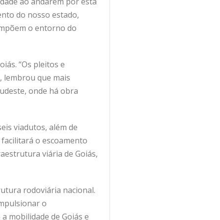
lidade ao andarem por esta
mento do nosso estado,
compõem o entorno do
iás. “Os pleitos e
a, lembrou que mais
Sudeste, onde há obra
eis viadutos, além de
 facilitará o escoamento
aestrutura viária de Goiás,
utura rodoviária nacional.
impulsionar o
 a mobilidade de Goiás e