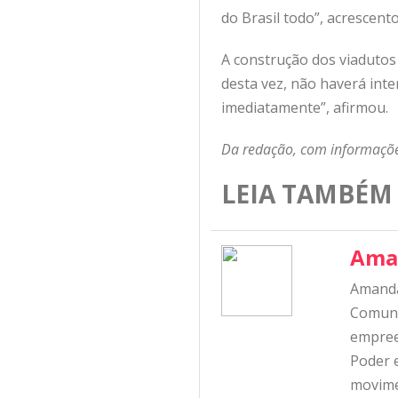
do Brasil todo”, acrescent
A construção dos viadutos 
desta vez, não haverá inte
imediatamente”, afirmou.
Da redação, com informaçõe
LEIA TAMBÉM
Ama
Amanda
Comunic
empree
Poder e
movime