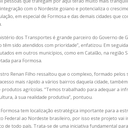
mil pessoas que trafegam por aqui terão muito mais tranqui
 a integração com o Nordeste goiano e potencializa o cresci
ulação, em especial de Formosa e das demais cidades que 
.
istério dos Transportes é grande parceiro do Governo de Go
têm sido atendidos com prioridade”, enfatizou. Em seguid
utados em outros municípios, como em Catalão, na região 
etada para Formosa.
istro Renan Filho ressaltou que o complexo, formado pelos s
acesso mais rápido a vários bairros daquela cidade, também
 produtos agrícolas. “Temos trabalhado para adequar a infr
ultura, à sua realidade produtiva”, pontuou.
Formosa tem localização estratégica importante para a estr
to Federal ao Nordeste brasileiro, por isso este projeto vai 
 de todo país. Trata-se de uma iniciativa fundamental para