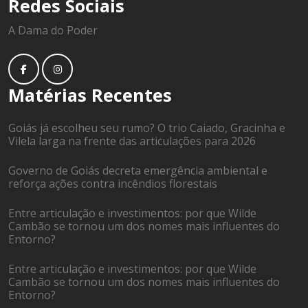
Redes Sociais
A Dama do Poder
Matérias Recentes
Goiás já escolheu seu rumo? O trio Caiado, Gracinha e
Vilela larga na frente das articulações para 2026
Governo de Goiás decreta emergência ambiental e
reforça ações contra incêndios florestais
Entre articulação e investimentos: por que Wilde
Cambão se tornou um dos nomes mais influentes do
Entorno?
Entre articulação e investimentos: por que Wilde
Cambão se tornou um dos nomes mais influentes do
Entorno?